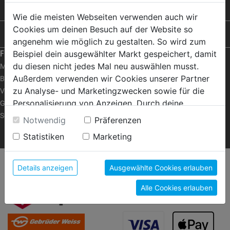
PRODUKTE
Wie die meisten Webseiten verwenden auch wir
Cookies um deinen Besuch auf der Website so
RAT & TAT
angenehm wie möglich zu gestalten. So wird zum
Beispiel dein ausgewählter Markt gespeichert, damit
FRAGEN ZUM SHOP
du diesen nicht jedes Mal neu auswählen musst.
Mein Konto
Außerdem verwenden wir Cookies unserer Partner
Bestellen | Bezahlen
zu Analyse- und Marketingzwecken sowie für die
Versand | Abholung
Personalisierung von Anzeigen. Durch deine
Garantie | Umtausch
Einwilligung werden die Daten von Drittanbieter,
Servicecenter
Notwendig
Präferenzen
unter anderem auch in den USA, verarbeitet.
FRAGEN ZUM SHOP
Statistiken
Marketing
Durch Klick auf "Alle Cookies erlauben" stimmst du
der Verwendung aller Cookies zu. Unter "Details
anzeigen" findest du alle Infos zu den
VERSANDARTEN
ZAHLUNGSARTEN
Details anzeigen
Ausgewählte Cookies erlauben
unterschiedlichen Cookies, unter "Cookies
Alle Cookies erlauben
Konfigurieren" kannst du auswählen, welche Cookies
du zulassen möchtest und welche nicht.
Weitere Informationen findest du in unserer
Datenschutzerklärung
.