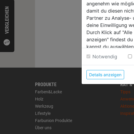
angenehm wie möglich
VERGLEICHEN
damit du diesen nic
Partner zu Analyse-
deine Einwilligung w
Durch Klick auf "All
anzeigen" findest du
kannst du auswählen
Weitere Informatione
Notwendig
Details anzeigen
PRODUKTE
RAT &
Farben&Lacke
Tipps
Holz
Anwen
Werkzeug
Aktion
Lifestyle
Inspira
Farbunion Produkte
Über uns