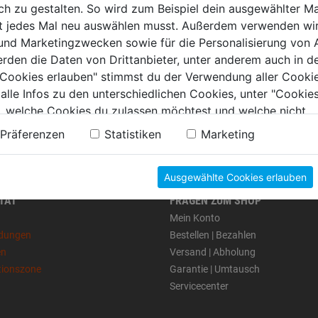
 zu gestalten. So wird zum Beispiel dein ausgewählter Ma
ht jedes Mal neu auswählen musst. Außerdem verwenden wi
 und Marketingzwecken sowie für die Personalisierung von 
erden die Daten von Drittanbieter, unter anderem auch in d
e Cookies erlauben" stimmst du der Verwendung aller Cookie
 alle Infos zu den unterschiedlichen Cookies, unter "Cookies
, welche Cookies du zulassen möchtest und welche nicht.
n findest du in unserer
Datenschutzerklärung
.
Präferenzen
Statistiken
Marketing
Ausgewählte Cookies erlauben
 TAT
FRAGEN ZUM SHOP
Mein Konto
dungen
Bestellen | Bezahlen
en
Versand | Abholung
tionszone
Garantie | Umtausch
Servicecenter