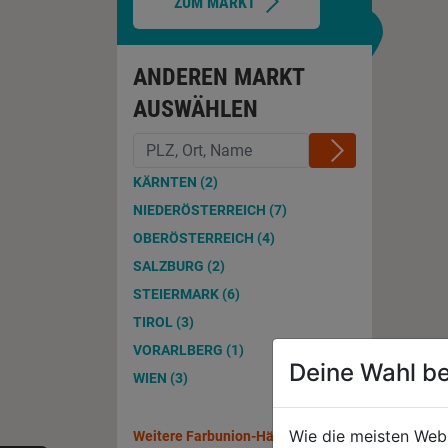
ZUM MARKT
ANDEREN MARKT
AUSWÄHLEN
KÄRNTEN (2)
NIEDERÖSTERREICH (7)
OBERÖSTERREICH (4)
SALZBURG (2)
STEIERMARK (6)
TIROL (3)
VORARLBERG (1)
Deine Wahl be
WIEN (3)
Wie die meisten Web
Weitere Farbunion-Händler