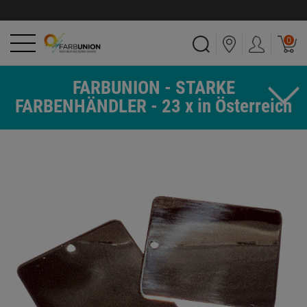
0
FARBUNION - STARKE
FARBENHÄNDLER - 23 x in Österreich