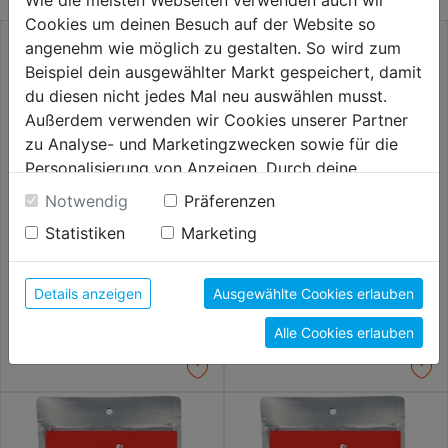
Cookies um deinen Besuch auf der Website so
angenehm wie möglich zu gestalten. So wird zum
Beispiel dein ausgewählter Markt gespeichert, damit
du diesen nicht jedes Mal neu auswählen musst.
Außerdem verwenden wir Cookies unserer Partner
zu Analyse- und Marketingzwecken sowie für die
Personalisierung von Anzeigen. Durch deine
Einwilligung werden die Daten von Drittanbieter,
Notwendig
Präferenzen
unter anderem auch in den USA, verarbeitet.
Statistiken
Marketing
Durch Klick auf "Alle Cookies erlauben" stimmst du
Bügelgasanzünder
Masseklemme Toledo 300 A
der Verwendung aller Cookies zu. Unter "Details
anzeigen" findest du alle Infos zu den
Details anzeigen
Ausgewählte Cookies erlauben
unterschiedlichen Cookies, unter "Cookies
4,99€
4,99€
Alle Cookies erlauben
Konfigurieren" kannst du auswählen, welche Cookies
du zulassen möchtest und welche nicht.
Weitere Informationen findest du in unserer
Datenschutzerklärung
.