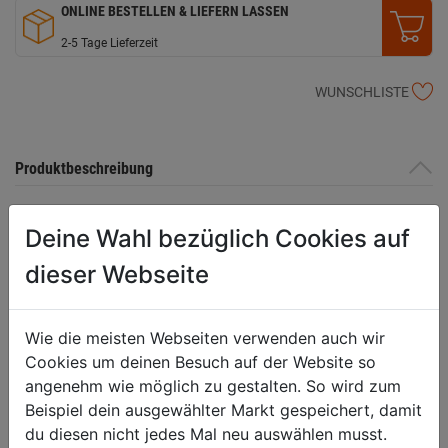
ONLINE BESTELLEN & LIEFERN LASSEN
2-5 Tage Lieferzeit
WUNSCHLISTE
Produktbeschreibung
16 Amp. / 5 polig 4x230 V / 2x400 V Eingang: CEE-Stecker und 2 m
Deine Wahl bezüglich Cookies auf
Kabel Kabel-DM: 5x2,5 mm Kabeltyp: H07RN-F schlagfestes
Polyamid ohne Absicherung Schutzart IP44 anschlussfertig
dieser Webseite
verdrahtet für Montagebetriebe, Handwerker, etc.
Wie die meisten Webseiten verwenden auch wir
Bewertung
(0)
Cookies um deinen Besuch auf der Website so
angenehm wie möglich zu gestalten. So wird zum
Beispiel dein ausgewählter Markt gespeichert, damit
HERSTELLERINFORMATIONEN
du diesen nicht jedes Mal neu auswählen musst.