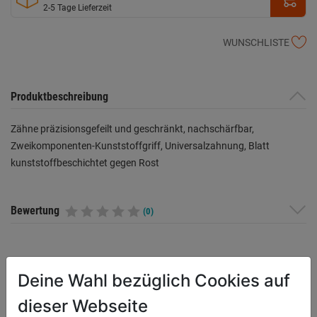
2-5 Tage Lieferzeit
WUNSCHLISTE
Produktbeschreibung
Zähne präzisionsgefeilt und geschränkt, nachschärfbar,
Zweikomponenten-Kunststoffgriff, Universalzahnung, Blatt
kunststoffbeschichtet gegen Rost
Bewertung
(0)
HERSTELLERINFORMATIONEN
Deine Wahl bezüglich Cookies auf
dieser Webseite