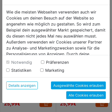
WEITERE PRODUKTE AUS DIESER
Wie die meisten Webseiten verwenden auch wir
KATEGORIE
Cookies um deinen Besuch auf der Website so
angenehm wie möglich zu gestalten. So wird zum
Beispiel dein ausgewählter Markt gespeichert, damit
du diesen nicht jedes Mal neu auswählen musst.
Außerdem verwenden wir Cookies unserer Partner
zu Analyse- und Marketingzwecken sowie für die
Personalisierung von Anzeigen. Durch deine
Einwilligung werden die Daten von Drittanbieter,
Notwendig
Präferenzen
unter anderem auch in den USA, verarbeitet.
Statistiken
Marketing
Durch Klick auf "Alle Cookies erlauben" stimmst du
der Verwendung aller Cookies zu. Unter "Details
anzeigen" findest du alle Infos zu den
Details anzeigen
Ausgewählte Cookies erlauben
Minibügelsäge Hobelzahnung
Bügelsäge Dreieckzahnung
unterschiedlichen Cookies, unter "Cookies
300mm
610mm
Alle Cookies erlauben
Konfigurieren" kannst du auswählen, welche Cookies
du zulassen möchtest und welche nicht.
25,99€
25,99€
Weitere Informationen findest du in unserer