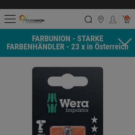
0
FARBUNION - STARKE
FARBENHÄNDLER - 23 x in Österreich