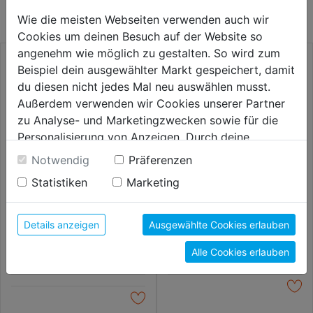
KATEGORIE
Wie die meisten Webseiten verwenden auch wir
Cookies um deinen Besuch auf der Website so
angenehm wie möglich zu gestalten. So wird zum
Beispiel dein ausgewählter Markt gespeichert, damit
du diesen nicht jedes Mal neu auswählen musst.
Außerdem verwenden wir Cookies unserer Partner
zu Analyse- und Marketingzwecken sowie für die
Personalisierung von Anzeigen. Durch deine
Einwilligung werden die Daten von Drittanbieter,
Notwendig
Präferenzen
unter anderem auch in den USA, verarbeitet.
Statistiken
Marketing
Durch Klick auf "Alle Cookies erlauben" stimmst du
der Verwendung aller Cookies zu. Unter "Details
Bit 3867/1 TS Edelstahl
Bit S2 PZ 2x25mm 1
TX20x25mm SB
Pkg.=25Stk.
anzeigen" findest du alle Infos zu den
Details anzeigen
Ausgewählte Cookies erlauben
unterschiedlichen Cookies, unter "Cookies
7,89€
7,99€
Alle Cookies erlauben
Konfigurieren" kannst du auswählen, welche Cookies
du zulassen möchtest und welche nicht.
Weitere Informationen findest du in unserer
Datenschutzerklärung
.