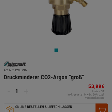
Art. Nr.: 1290996
Druckminderer CO2-Argon "groß"
53,99€
-
+
Preis / ST
inkl. gesetzl. MwSt. 20%, zzgl.
Versandkosten.
ONLINE BESTELLEN & LIEFERN LASSEN