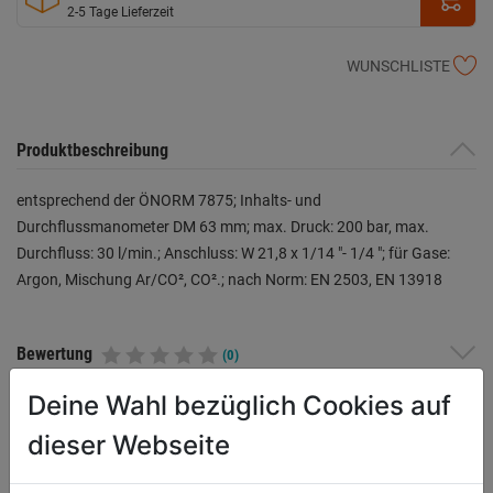
2-5 Tage Lieferzeit
WUNSCHLISTE
Produktbeschreibung
entsprechend der ÖNORM 7875; Inhalts- und
Durchflussmanometer DM 63 mm; max. Druck: 200 bar, max.
Durchfluss: 30 l/min.; Anschluss: W 21,8 x 1/14 "- 1/4 "; für Gase:
Argon, Mischung Ar/CO², CO².; nach Norm: EN 2503, EN 13918
Bewertung
(0)
Deine Wahl bezüglich Cookies auf
dieser Webseite
WEITERE PRODUKTE AUS DIESER