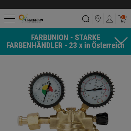
0
FARBUNION - STARKE
FARBENHÄNDLER - 23 x in Österreich