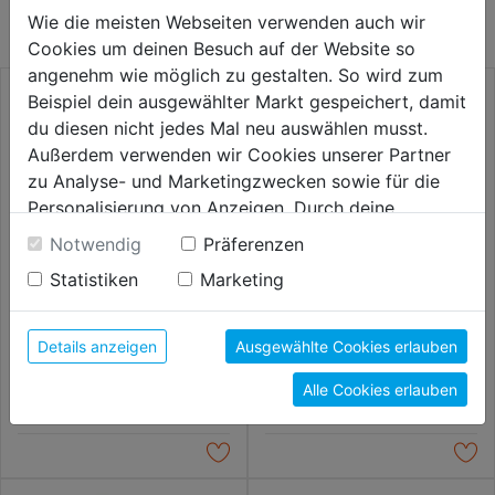
KATEGORIE
Wie die meisten Webseiten verwenden auch wir
Cookies um deinen Besuch auf der Website so
angenehm wie möglich zu gestalten. So wird zum
Beispiel dein ausgewählter Markt gespeichert, damit
du diesen nicht jedes Mal neu auswählen musst.
Außerdem verwenden wir Cookies unserer Partner
zu Analyse- und Marketingzwecken sowie für die
Personalisierung von Anzeigen. Durch deine
Einwilligung werden die Daten von Drittanbieter,
Notwendig
Präferenzen
unter anderem auch in den USA, verarbeitet.
Statistiken
Marketing
Durch Klick auf "Alle Cookies erlauben" stimmst du
der Verwendung aller Cookies zu. Unter "Details
MIG-Gasflaschenanschluss-Kit
Automatikkopfschweißschirm
anzeigen" findest du alle Infos zu den
für auffüllbare Flaschen
Expert DIN 5-8/9-13
Details anzeigen
Ausgewählte Cookies erlauben
unterschiedlichen Cookies, unter "Cookies
Alle Cookies erlauben
Konfigurieren" kannst du auswählen, welche Cookies
69,99€
79,99€
du zulassen möchtest und welche nicht.
Weitere Informationen findest du in unserer
Datenschutzerklärung
.