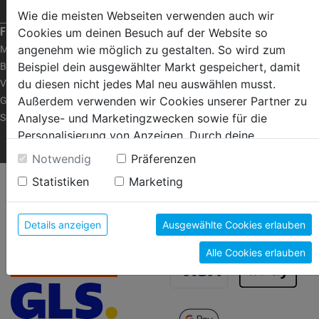
RAT & TAT
Wie die meisten Webseiten verwenden auch wir
FRAGEN ZUM SHOP
Cookies um deinen Besuch auf der Website so
angenehm wie möglich zu gestalten. So wird zum
Mein Konto
Beispiel dein ausgewählter Markt gespeichert, damit
Bestellen | Bezahlen
du diesen nicht jedes Mal neu auswählen musst.
Versand | Abholung
Außerdem verwenden wir Cookies unserer Partner zu
Garantie | Umtausch
Analyse- und Marketingzwecken sowie für die
Servicecenter
Personalisierung von Anzeigen. Durch deine
FRAGEN ZUM SHOP
Einwilligung werden die Daten von Drittanbieter, unter
Notwendig
Präferenzen
anderem auch in den USA, verarbeitet.
Statistiken
Marketing
VERSANDARTEN
ZAHLUNGSARTEN
Durch Klick auf "Alle Cookies erlauben" stimmst du
der Verwendung aller Cookies zu. Unter "Details
anzeigen" findest du alle Infos zu den
Details anzeigen
Ausgewählte Cookies erlauben
unterschiedlichen Cookies, unter "Cookies
Alle Cookies erlauben
Konfigurieren" kannst du auswählen, welche Cookies
du zulassen möchtest und welche nicht.
Weitere Informationen findest du in unserer
Datenschutzerklärung
.