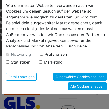
RAT & TAT
Wie die meisten Webseiten verwenden auch wir
FRAGEN ZUM SHOP
Cookies um deinen Besuch auf der Website so
angenehm wie möglich zu gestalten. So wird zum
Mein Konto
Beispiel dein ausgewählter Markt gespeichert, damit
Bestellen | Bezahlen
du diesen nicht jedes Mal neu auswählen musst.
Versand | Abholung
Außerdem verwenden wir Cookies unserer Partner zu
Garantie | Umtausch
Analyse- und Marketingzwecken sowie für die
Servicecenter
Personalisierung von Anzeigen. Durch deine
FRAGEN ZUM SHOP
Einwilligung werden die Daten von Drittanbieter, unter
Notwendig
Präferenzen
anderem auch in den USA, verarbeitet.
Statistiken
Marketing
VERSANDARTEN
ZAHLUNGSARTEN
Durch Klick auf "Alle Cookies erlauben" stimmst du
der Verwendung aller Cookies zu. Unter "Details
anzeigen" findest du alle Infos zu den
Details anzeigen
Ausgewählte Cookies erlauben
unterschiedlichen Cookies, unter "Cookies
Alle Cookies erlauben
Konfigurieren" kannst du auswählen, welche Cookies
du zulassen möchtest und welche nicht.
Weitere Informationen findest du in unserer
Datenschutzerklärung
.