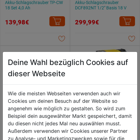
Akku-Schlagschrauber TP-CW
Akku-Schlagschrauber
18 Set 4,0 Ah
DCF892NT 1/2" Basis 18 V
139,98€
299,99€
Deine Wahl bezüglich Cookies auf
dieser Webseite
Wie die meisten Webseiten verwenden auch wir
Cookies um deinen Besuch auf der Website so
angenehm wie möglich zu gestalten. So wird zum
Beispiel dein ausgewählter Markt gespeichert, damit
Akku-Schlagschrauber GDS
Akku-Schlagschrauber
du diesen nicht jedes Mal neu auswählen musst.
18V- 330 HC (solo L-Boxx)
DCF900NT- XJ 18V Basis
1900Nm max
Außerdem verwenden wir Cookies unserer Partner
299,99€
319,99€
zu Analyse- und Marketingzwecken sowie für die