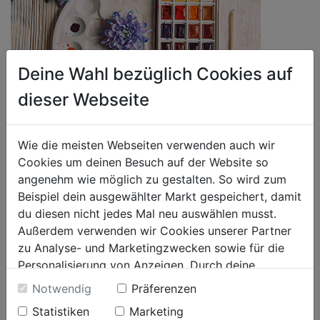
Deine Wahl bezüglich Cookies auf
dieser Webseite
AQUARELLMALEREI - LEICHT UND LUFTIG
Allen Aquarell-Maltechniken gemein ist die leichte, luftige und gern
Wie die meisten Webseiten verwenden auch wir
flüchtige Wirkung der Farben. Die Techniken sind vielfältig, auch
Cookies um deinen Besuch auf der Website so
Mischtechnike sind beliebt: Tusche, Kreide, Kohle und Aquarellstifte
angenehm wie möglich zu gestalten. So wird zum
werden gerne mit Aquarell kombiniert.
Beispiel dein ausgewählter Markt gespeichert, damit
WEITER LESEN
du diesen nicht jedes Mal neu auswählen musst.
Außerdem verwenden wir Cookies unserer Partner
zu Analyse- und Marketingzwecken sowie für die
Personalisierung von Anzeigen. Durch deine
Einwilligung werden die Daten von Drittanbieter,
Notwendig
Präferenzen
unter anderem auch in den USA, verarbeitet.
Statistiken
Marketing
Durch Klick auf "Alle Cookies erlauben" stimmst du