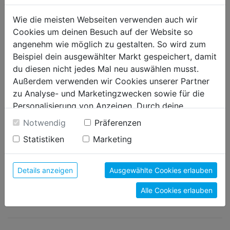
WEITER LESEN
Wie die meisten Webseiten verwenden auch wir
Cookies um deinen Besuch auf der Website so
angenehm wie möglich zu gestalten. So wird zum
Beispiel dein ausgewählter Markt gespeichert, damit
du diesen nicht jedes Mal neu auswählen musst.
Außerdem verwenden wir Cookies unserer Partner
zu Analyse- und Marketingzwecken sowie für die
Personalisierung von Anzeigen. Durch deine
Einwilligung werden die Daten von Drittanbieter,
Notwendig
Präferenzen
unter anderem auch in den USA, verarbeitet.
Statistiken
Marketing
Durch Klick auf "Alle Cookies erlauben" stimmst du
FARB-SHUI - EMOTION DURCH FARBE ERLEBEN
der Verwendung aller Cookies zu. Unter "Details
So wie Feng-Shui den Fluss der Energien zum Ziel hat, setzt sich die
Farbpsychologie mit dem Fluss der Emotionen auseinander. Farben
anzeigen" findest du alle Infos zu den
Details anzeigen
Ausgewählte Cookies erlauben
beeinflussen das Empfinden. Doch so unterschiedlich wie die
unterschiedlichen Cookies, unter "Cookies
Menschen selbst sind auch die jeweils bevorzugten Farbwelten.
Alle Cookies erlauben
Konfigurieren" kannst du auswählen, welche Cookies
WEITER LESEN
du zulassen möchtest und welche nicht.
Weitere Informationen findest du in unserer
Datenschutzerklärung
.