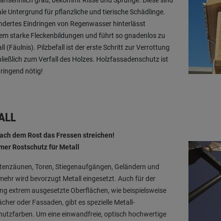
ansehnlich grau, bekommt Risse und Sprünge. Diese sind
ale Untergrund für pflanzliche und tierische Schädlinge.
dertes Eindringen von Regenwasser hinterlässt
m starke Fleckenbildungen und führt so gnadenlos zu
ll (Fäulnis). Pilzbefall ist der erste Schritt zur Verrottung
ließlich zum Verfall des Holzes. Holzfassadenschutz ist
ringend nötig!
ALL
fach dem Rost das Fressen streichen!
mer Rostschutz für Metall
rtenzäunen, Toren, Stiegenaufgängen, Geländern und
mehr wird bevorzugt Metall eingesetzt. Auch für der
ng extrem ausgesetzte Oberflächen, wie beispielsweise
cher oder Fassaden, gibt es spezielle Metall-
utzfarben. Um eine einwandfreie, optisch hochwertige