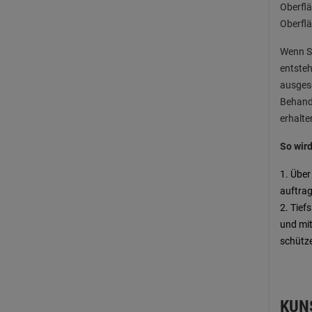
Oberflä
Oberflä
Wenn Sa
entsteh
ausgese
Behandl
erhalte
So wird
1. Über
auftra
2. Tief
und mi
schütz
KUN