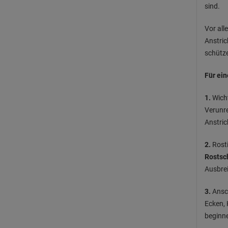
sind.
Vor all
Anstric
schütz
Für ein
1.
Wicht
Verunr
Anstric
2.
Rosti
Rostsc
Ausbrei
3.
Ansc
Ecken, 
beginn