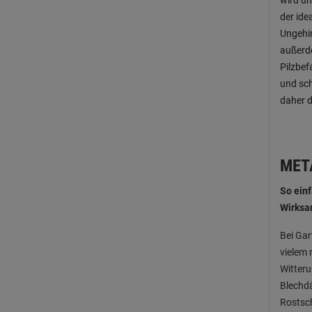
wird un
der ide
Ungehin
außerde
Pilzbefa
und sch
daher d
MET
So ein
Wirksa
Bei Ga
vielem 
Witteru
Blechdä
Rostsch