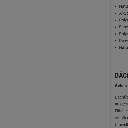
Natu
Alky
Poly
Epox
Poly
Deri
Natu
DÄC
Geben 
Dachflä
ausgese
Flächen
erhalte
Umwelt