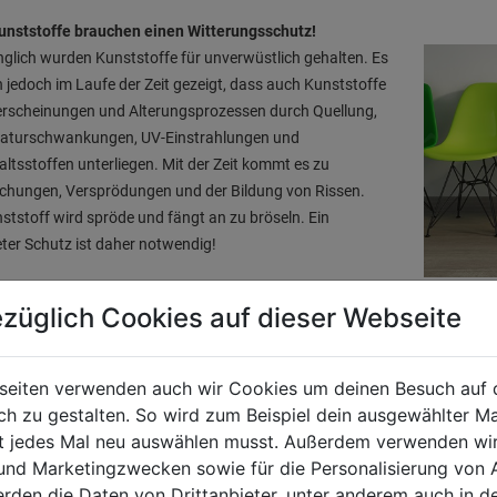
unststoffe brauchen einen Witterungsschutz!
glich wurden Kunststoffe für unverwüstlich gehalten. Es
h jedoch im Laufe der Zeit gezeigt, dass auch Kunststoffe
rscheinungen und Alterungsprozessen durch Quellung,
aturschwankungen, UV-Einstrahlungen und
altsstoffen unterliegen. Mit der Zeit kommt es zu
ichungen, Versprödungen und der Bildung von Rissen.
ststoff wird spröde und fängt an zu bröseln. Ein
ter Schutz ist daher notwendig!
Aussehen für Kunststoffteile
züglich Cookies auf dieser Webseite
ernen Kunststoff-Farben erhält die Oberfläche wieder
ichmäßiges und frisches Aussehen. Die farbliche
seiten verwenden auch wir Cookies um deinen Besuch auf 
ung der Kunststoffoberflächen von Dachrinnen,
 zu gestalten. So wird zum Beispiel dein ausgewählter Ma
srohren und Fenstern zur Fassadenfarbe gelingt anhand
ht jedes Mal neu auswählen musst. Außerdem verwenden wi
schcomputern. Somit wird das harmonische Gesamtbild
 und Marketingzwecken sowie für die Personalisierung von 
ses erhalten.
erden die Daten von Drittanbieter, unter anderem auch in d