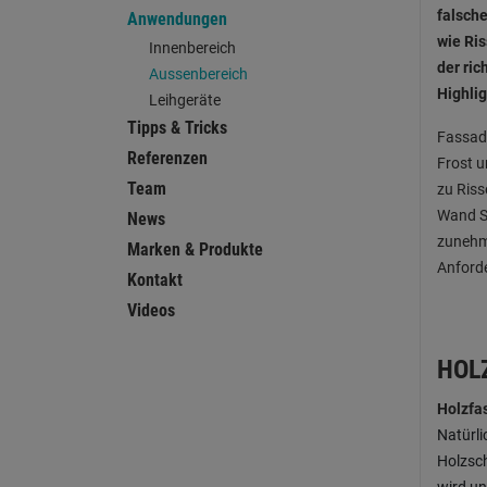
falsch
Anwendungen
wie Ri
Innenbereich
der ri
Aussenbereich
Highli
Leihgeräte
Tipps & Tricks
Fassade
Referenzen
Frost u
Team
zu Riss
Wand Sc
News
zunehm
Marken & Produkte
Anford
Kontakt
Videos
HOL
Holzfa
Natürl
Holzsch