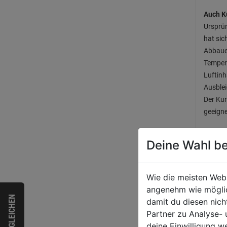
Auch K
Ursprün
hat sic
Abbaue
Temper
Luftinh
Ausble
Der Kun
geeigne
Neues 
Deine Wahl be
Mit mod
ein gle
Wie die meisten Web
Anpass
angenehm wie möglich
Abflus
VERGLEICHEN
damit du diesen nic
von Mi
Partner zu Analyse-
des Hau
deine Einwilligung w