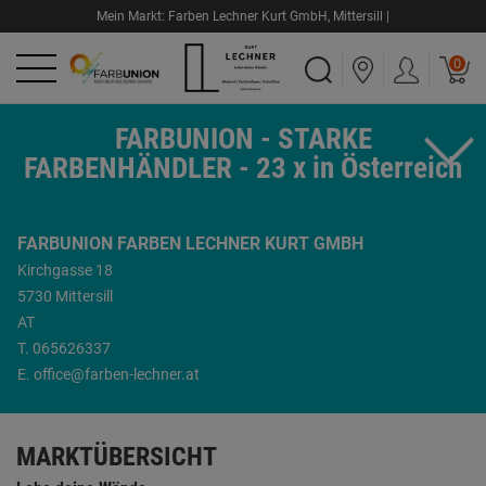
Mein Markt:
Farben Lechner Kurt GmbH
,
Mittersill |
0
FARBUNION - STARKE
FARBENHÄNDLER - 23 x in Österreich
FARBUNION FARBEN LECHNER KURT GMBH
Kirchgasse 18
5730 Mittersill
AT
T.
065626337
E.
office@farben-lechner.at
MARKTÜBERSICHT