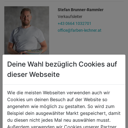
Stefan Brunner-Rammler
Verkaufsleiter
+43 0664 1032701
office@farben-lechner.at
Deine Wahl bezüglich Cookies auf
dieser Webseite
Wie die meisten Webseiten verwenden auch wir
Cookies um deinen Besuch auf der Website so
angenehm wie möglich zu gestalten. So wird zum
Beispiel dein ausgewählter Markt gespeichert, damit
du diesen nicht jedes Mal neu auswählen musst.
Öffnungszeiten
Außerdem verwenden wir Cookies unserer Partner