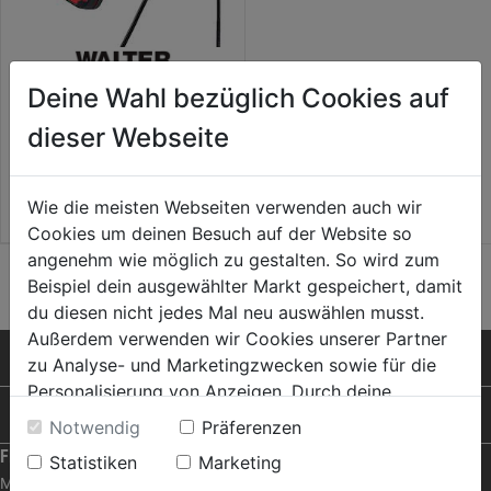
Deine Wahl bezüglich Cookies auf
Multifunktionskamera 5-in-1
dieser Webseite
149,99€
Wie die meisten Webseiten verwenden auch wir
Cookies um deinen Besuch auf der Website so
angenehm wie möglich zu gestalten. So wird zum
Beispiel dein ausgewählter Markt gespeichert, damit
du diesen nicht jedes Mal neu auswählen musst.
Außerdem verwenden wir Cookies unserer Partner
PRODUKTE
zu Analyse- und Marketingzwecken sowie für die
Personalisierung von Anzeigen. Durch deine
RAT & TAT
Einwilligung werden die Daten von Drittanbieter,
Notwendig
Präferenzen
unter anderem auch in den USA, verarbeitet.
FRAGEN ZUM SHOP
Statistiken
Marketing
Durch Klick auf "Alle Cookies erlauben" stimmst du
Mein Konto