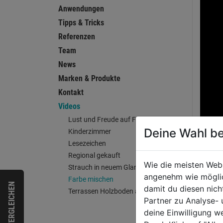
Anwendungen
Tipps & Tricks
Referenzen
Team
News
Marken & Produkte
Kontakt
Videos
Lust und Freude auf Farbe
Deine Wahl be
Kinderzimmer
Lesezeichen
Regional gekauft
Wie die meisten Web
Strauch in neuem Glanz
angenehm wie möglich
Farbe mischen
VERGLEICHEN
damit du diesen nic
Terrassen Holzboden auffrischen
Partner zu Analyse-
deine Einwilligung w