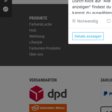
Durch Klick auf "All
anzeigen" findest du
kannst du auswählen
PRODUKTE
RAT &
Weitere Informatione
Notwendig
Farben&Lacke
Tipps
Holz
Anwen
Details anzeigen
Werkzeug
Aktion
Lifestyle
Inspira
Farbunion Produkte
Über uns
VERSANDARTEN
ZAHLU