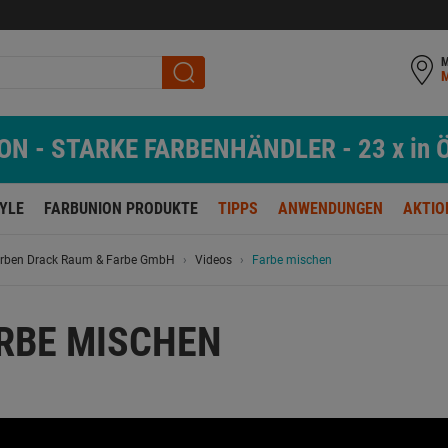
M
N - STARKE FARBENHÄNDLER - 23 x in Ö
TYLE
FARBUNION PRODUKTE
TIPPS
ANWENDUNGEN
AKTIO
rben Drack Raum & Farbe GmbH
Videos
Farbe mischen
RBE MISCHEN