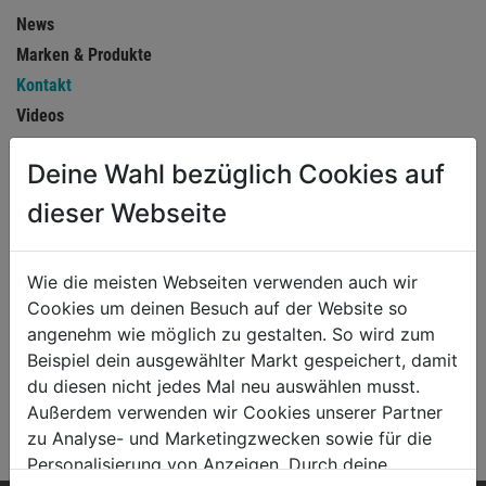
News
Marken & Produkte
Kontakt
Videos
KONTAKT
Deine Wahl bezüglich Cookies auf
dieser Webseite
THALHAMMER FARBEN
Drack Raum & Farbe GmbH
Wie die meisten Webseiten verwenden auch wir
Theresienthalstraße 3
Cookies um deinen Besuch auf der Website so
A-4810 Gmunden
angenehm wie möglich zu gestalten. So wird zum
Tel.: +43 7612 64 680
Beispiel dein ausgewählter Markt gespeichert, damit
e-mail: office@thalhammer-farben.at
du diesen nicht jedes Mal neu auswählen musst.
Außerdem verwenden wir Cookies unserer Partner
zu Analyse- und Marketingzwecken sowie für die
Personalisierung von Anzeigen. Durch deine