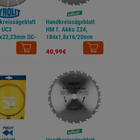
kreissägeblatt
Handkreissägeblatt
t UC3
HM f. Akku Z24,
3x22,23mm DC-
184x1,8x16/20mm
40,99€