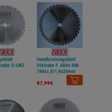
eblatt
Handkreissägeblatt
lzahn S-LWZ
Vielzahn f. Akku HM
184x1,8/1,4x20mm
Z=36W
87,99€