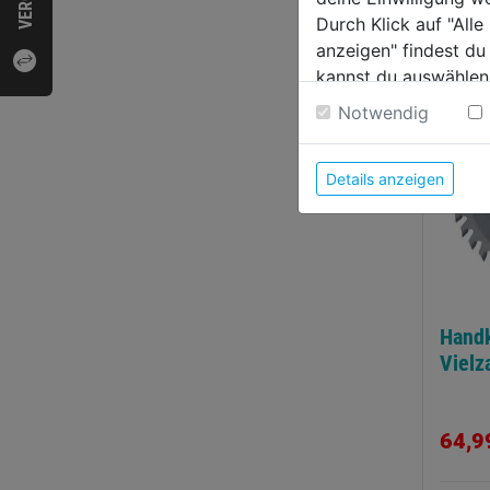
Z=24
Durch Klick auf "All
49,9
anzeigen" findest du
kannst du auswählen
Weitere Informatione
Notwendig
Details anzeigen
Handk
Vielz
64,9