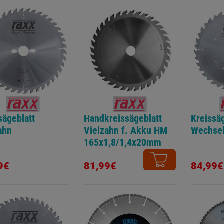
sägeblatt
Handkreissägeblatt
Kreissäg
ahn
Vielzahn f. Akku HM
Wechse
165x1,8/1,4x20mm
Z=36W
9€
81,99€
84,99€