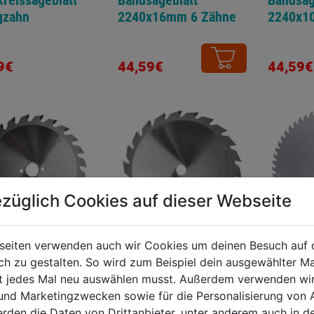
reissägeblatt
Bandsägeblatt
Bandsäg
gzahn
2240x16mm 6 Zähne
2240x1
9€
44,59€
44,59€
züglich Cookies auf dieser Webseite
seiten verwenden auch wir Cookies um deinen Besuch auf 
 zu gestalten. So wird zum Beispiel dein ausgewählter Ma
reissägeblatt
Handkreissägeblatt
Kreissäg
ht jedes Mal neu auswählen musst. Außerdem verwenden wi
gzahn
Wenigzahn
Wolfsza
 und Marketingzwecken sowie für die Personalisierung von 
2,6/1,6x20mm
184x2,4/1,4x16mm
erden die Daten von Drittanbieter, unter anderem auch in d