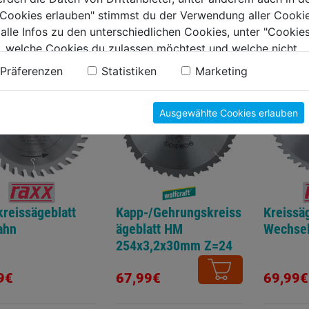
 F
Z=22 F
e Cookies erlauben" stimmst du der Verwendung aller Cookie
9€
49,99€
54,99€
 alle Infos zu den unterschiedlichen Cookies, unter "Cookies
, welche Cookies du zulassen möchtest und welche nicht.
n findest du in unserer
Datenschutzerklärung
.
Präferenzen
Statistiken
Marketing
Ausgewählte Cookies erlauben
reissägeblatt
Kapp-/Gehrungskreiss
Kreissäg
ahn
ägeblatt HM
Wechse
254x3,2x30mm Z=24
W neg.
9€
67,99€
69,99€