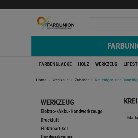
FARBUNIO
FARBEN&LACKE
HOLZ
WERKZEUG
LIFES
Home
Werkzeug
Zubehör
Kreissägen- und Bandsä
KRE
WERKZEUG
Elektro-/Akku-Handwerkzeuge
Mark
Druckluft
Elektroartikel
Handwerkzeuge