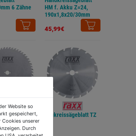
eblatt
Handkreissägeblatt
0mm 6 Zähne
HM f. Akku Z=24,
190x1,8x20/30mm
45,99€
der Website so
rkt gespeichert,
eblatt
Baukreissägeblatt TZ
r Cookies unserer
hn KV Z=56
Anzeigen. Durch
en USA, verarbeitet.