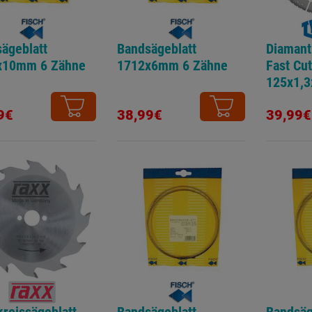
ägeblatt
Bandsägeblatt
Diamant
x10mm 6 Zähne
1712x6mm 6 Zähne
Fast Cu
125x1,
ALL
9€
38,99€
39,99€