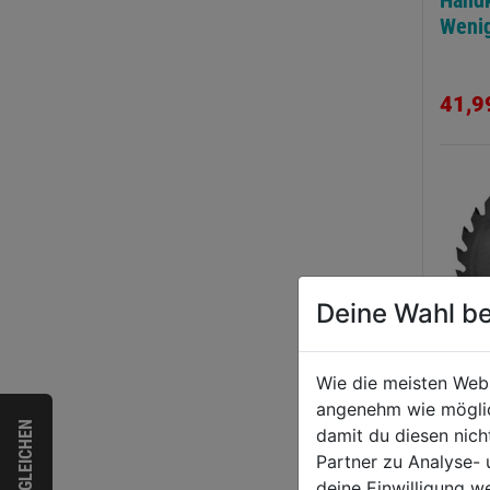
Handk
Weni
41,9
Deine Wahl be
Wie die meisten Web
angenehm wie möglich
Handk
VERGLEICHEN
damit du diesen nic
Weni
Partner zu Analyse-
165x
deine Einwilligung w