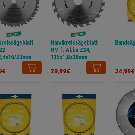
reissägeblatt
Handkreissägeblatt
Bandsäg
22
HM f. Akku Z24,
2,4x16/20mm
135x1,8x20mm
selzahn
Wechselzahn
9€
29,99€
34,99€