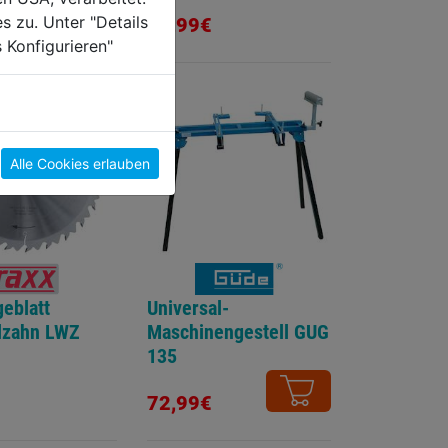
s zu. Unter "Details
55,99€
 Konfigurieren"
Alle Cookies erlauben
eblatt
Universal-
lzahn LWZ
Maschinengestell GUG
135
72,99€