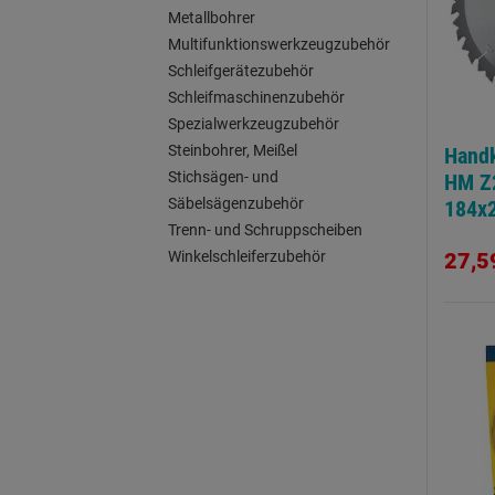
Metallbohrer
Multifunktionswerkzeugzubehör
Schleifgerätezubehör
Schleifmaschinenzubehör
Spezialwerkzeugzubehör
Steinbohrer, Meißel
Handk
Stichsägen- und
HM Z
Säbelsägenzubehör
184x
Trenn- und Schruppscheiben
Wech
27,5
Winkelschleiferzubehör