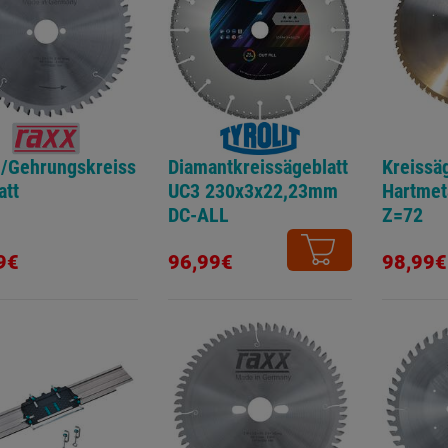
/Gehrungskreiss
Diamantkreissägeblatt
Kreissäg
att
UC3 230x3x22,23mm
Hartmet
DC-ALL
Z=72
9€
96,99€
98,99€