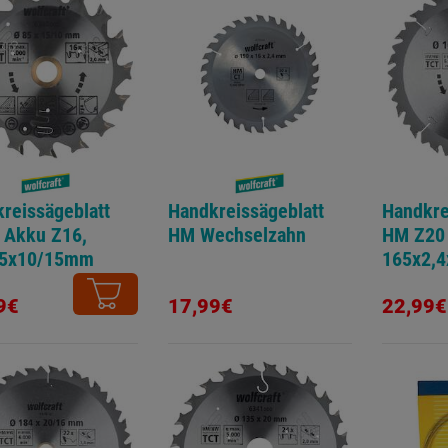
reissägeblatt
Handkreissägeblatt
Handkre
 Akku Z16,
HM Wechselzahn
HM Z20
,5x10/15mm
165x2,
Wechse
9€
17,99€
22,99€