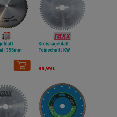
eblatt
Kreissägeblatt
all 355mm
Feinschnitt KW
99,99€