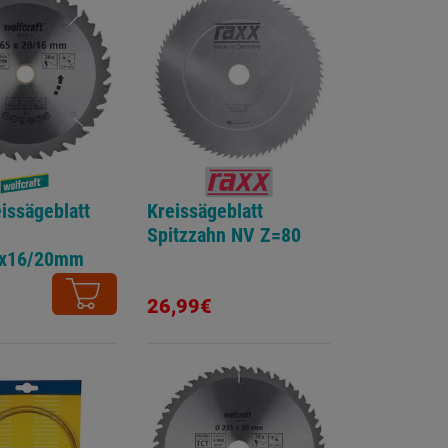
issägeblatt
Kreissägeblatt
Spitzzahn NV Z=80
4x16/20mm
lzahn
26,99€