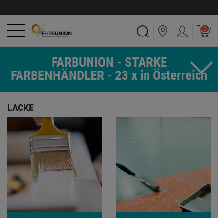
0
FARBUNION - STARKE
FARBENHÄNDLER - 23 x in Österreich
LACKE