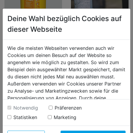
Deine Wahl bezüglich Cookies auf
PE KITT
SONSTIGE LACKE
dieser Webseite
Wie die meisten Webseiten verwenden auch wir
Cookies um deinen Besuch auf der Website so
angenehm wie möglich zu gestalten. So wird zum
Beispiel dein ausgewählter Markt gespeichert, damit
du diesen nicht jedes Mal neu auswählen musst.
Außerdem verwenden wir Cookies unserer Partner
zu Analyse- und Marketingzwecken sowie für die
Personalisierung von Anzeigen. Durch deine
SPEZIALLACKE
Einwilligung werden die Daten von Drittanbieter,
SPRAYLACKE
Notwendig
Präferenzen
unter anderem auch in den USA, verarbeitet.
Statistiken
Marketing
Durch Klick auf "Alle Cookies erlauben" stimmst du
der Verwendung aller Cookies zu. Unter "Details