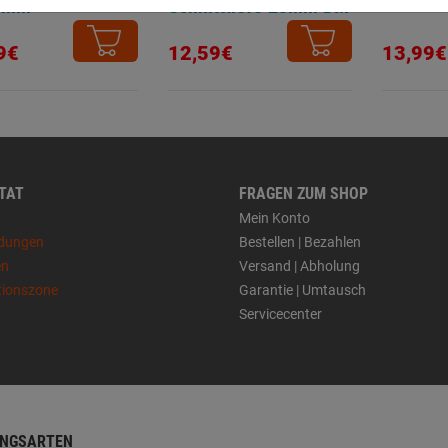
8mm
Schnitttiefe 23mm DM
68mm
9€
12,59€
13,99€
 TAT
FRAGEN ZUM SHOP
Mein Konto
dungen
Bestellen | Bezahlen
en
Versand | Abholung
tionszone
Garantie | Umtausch
Servicecenter
NGSARTEN