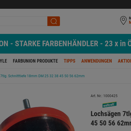
M
N - STARKE FARBENHÄNDLER - 23 x in Ö
TYLE
FARBUNION PRODUKTE
TIPPS
ANWENDUNGEN
AKTIO
7tlg. Schnitttiefe 18mm DM 25 32 38 45 50 56 62mm
Art. Nr.: 1000425
Lochsägen 7tl
45 50 56 62