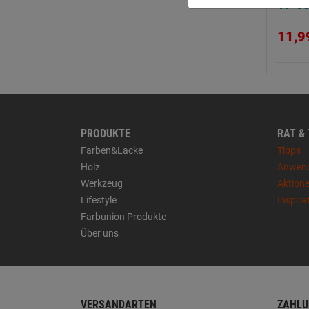
19-6
11,9
PRODUKTE
RAT &
Farben&Lacke
Tipps
Holz
Anwen
Werkzeug
Aktion
Lifestyle
Inspira
Farbunion Produkte
Über uns
VERSANDARTEN
ZAHLU