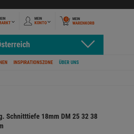
EIN
MEIN
MEIN
0
MARKT
KONTO
WARENKORB
sterreich
NEN
INSPIRATIONSZONE
ÜBER UNS
g. Schnitttiefe 18mm DM 25 32 38
mm