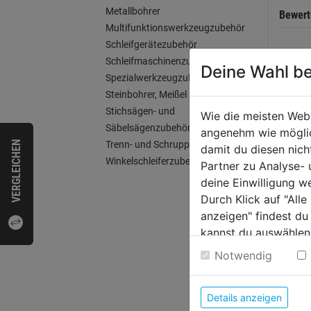
Metallbohrer
Bewer
Multifunktionswerkzeugzubehör
Schleifgerätezubehör
Schleifmaschinenzubehör
Deine Wahl be
Spezialwerkzeugzubehör
WEI
Steinbohrer, Meißel
Stichsägen- und
Wie die meisten Web
Säbelsägenzubehör
angenehm wie möglich
VERGLEICHEN
Trenn- und Schruppscheiben
damit du diesen nic
Winkelschleiferzubehör
Partner zu Analyse-
deine Einwilligung w
Durch Klick auf "All
anzeigen" findest du
kannst du auswählen
Weitere Informatione
Notwendig
Lochs
Schni
Details anzeigen