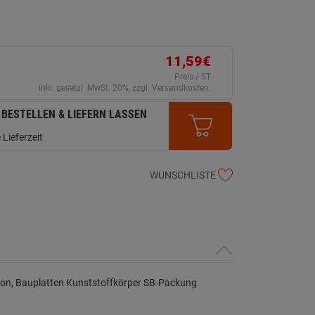
11,59€
Preis / ST
inkl. gesetzl. MwSt. 20%, zzgl. Versandkosten.
 BESTELLEN & LIEFERN LASSEN
 Lieferzeit
WUNSCHLISTE
on, Bauplatten Kunststoffkörper SB-Packung