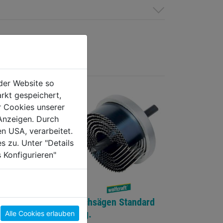
der Website so
rkt gespeichert,
r Cookies unserer
Anzeigen. Durch
en USA, verarbeitet.
s zu. Unter "Details
 Konfigurieren"
eteller f.
Lochsägen Standard
nze
7tlg.
Alle Cookies erlauben