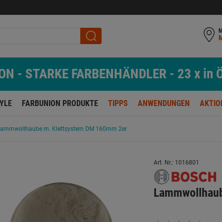
M
N - STARKE FARBENHÄNDLER - 23 x in Ö
TYLE
FARBUNION PRODUKTE
TIPPS
ANWENDUNGEN
AKTIO
Lammwollhaube m. Klettsystem DM 160mm 2er
Art. Nr.: 1016801
Lammwollhaub