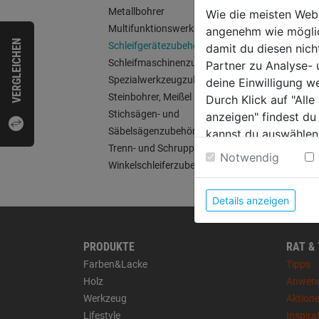
Metallbohrer
Wie die meisten Web
Multifunktionswerkzeugzubehör
angenehm wie möglich
VERGLEICHEN
Schleifgerätezubehör
damit du diesen nic
Schleifmaschinenzubehör
Partner zu Analyse-
Spezialwerkzeugzubehör
deine Einwilligung w
Steinbohrer, Meißel
Durch Klick auf "All
Stichsägen- und
anzeigen" findest du
Säbelsägenzubehör
kannst du auswählen
Trenn- und Schruppscheiben
Weitere Informatione
Notwendig
Winkelschleiferzubehör
Details anzeigen
PRODUKTE
RAT &
Farben&Lacke
Tipps
Holz
Anwen
Werkzeug
Aktion
Lifestyle
Inspira