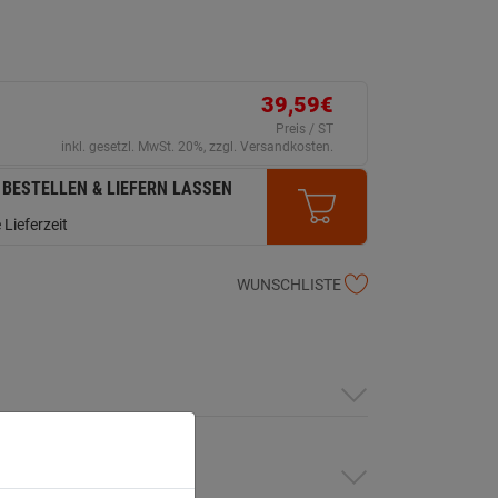
39,59€
Preis / ST
inkl. gesetzl. MwSt. 20%, zzgl. Versandkosten.
 BESTELLEN & LIEFERN LASSEN
 Lieferzeit
WUNSCHLISTE