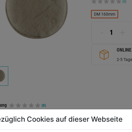
(0)
DM 160mm
-
+
ONLINE
2-5 Tage
tung
(0)
züglich Cookies auf dieser Webseite
ELLERINFORMATIONEN