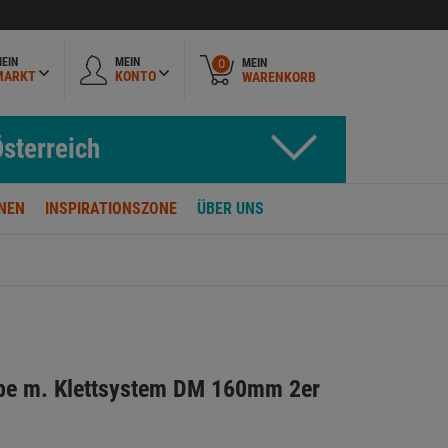
EIN
MEIN
MEIN
0
MARKT
KONTO
WARENKORB
sterreich
NEN
INSPIRATIONSZONE
ÜBER UNS
e m. Klettsystem DM 160mm 2er