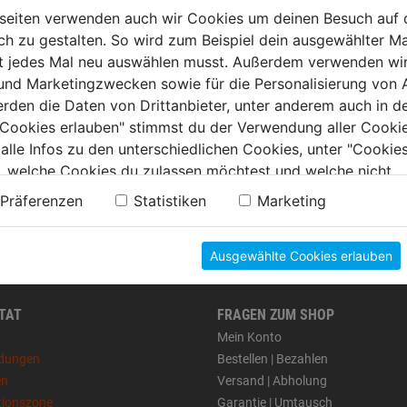
seiten verwenden auch wir Cookies um deinen Besuch auf 
 zu gestalten. So wird zum Beispiel dein ausgewählter Ma
ht jedes Mal neu auswählen musst. Außerdem verwenden wi
 und Marketingzwecken sowie für die Personalisierung von 
erden die Daten von Drittanbieter, unter anderem auch in d
e Cookies erlauben" stimmst du der Verwendung aller Cookie
 alle Infos zu den unterschiedlichen Cookies, unter "Cookies
, welche Cookies du zulassen möchtest und welche nicht.
n findest du in unserer
Datenschutzerklärung
.
Präferenzen
Statistiken
Marketing
Ausgewählte Cookies erlauben
 TAT
FRAGEN ZUM SHOP
Mein Konto
dungen
Bestellen | Bezahlen
en
Versand | Abholung
tionszone
Garantie | Umtausch