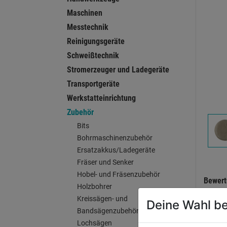
Maschinen
Messtechnik
Reinigungsgeräte
Schweißtechnik
Stromerzeuger und Ladegeräte
Transportgeräte
Werkstatteinrichtung
Zubehör
Bits
Bohrmaschinenzubehör
Ersatzakkus/Ladegeräte
Fräser und Senker
Hobel- und Fräsenzubehör
Bewer
Holzbohrer
Kreissägen- und
Deine Wahl be
Bandsägenzubehör
HERST
Lochsägen