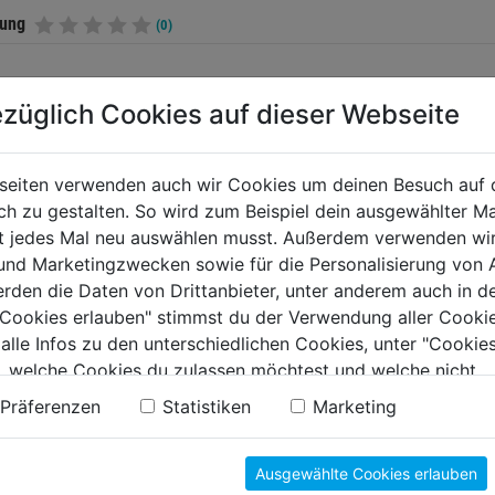
tung
(0)
züglich Cookies auf dieser Webseite
TERE PRODUKTE AUS DIESER KATEGORIE
seiten verwenden auch wir Cookies um deinen Besuch auf 
 zu gestalten. So wird zum Beispiel dein ausgewählter Ma
ht jedes Mal neu auswählen musst. Außerdem verwenden wi
 und Marketingzwecken sowie für die Personalisierung von 
erden die Daten von Drittanbieter, unter anderem auch in d
e Cookies erlauben" stimmst du der Verwendung aller Cookie
 alle Infos zu den unterschiedlichen Cookies, unter "Cookies
, welche Cookies du zulassen möchtest und welche nicht.
n findest du in unserer
Datenschutzerklärung
.
Präferenzen
Statistiken
Marketing
lgasanzünder
Masseklemme Toledo
Kontakt
300 A
SS, 0,8
Ausgewählte Cookies erlauben