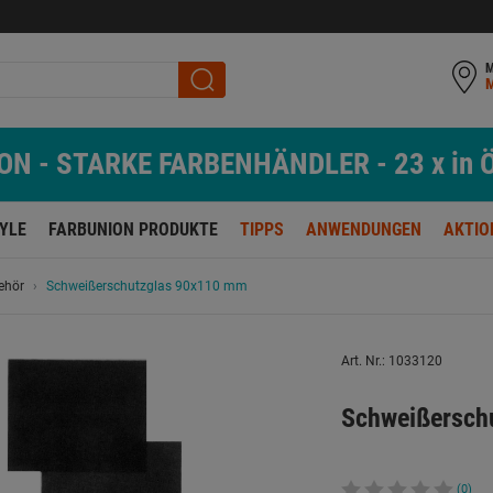
M
N - STARKE FARBENHÄNDLER - 23 x in Ö
TYLE
FARBUNION PRODUKTE
TIPPS
ANWENDUNGEN
AKTIO
ehör
Schweißerschutzglas 90x110 mm
Art. Nr.: 1033120
Schweißersch
(0)