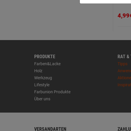
4,99
PRODUKTE
RAT &
Farben&Lacke
Tipps
Holz
Anwen
Werkzeug
Aktion
Lifestyle
Inspira
Farbunion Produkte
Über uns
VERSANDARTEN
ZAHLU