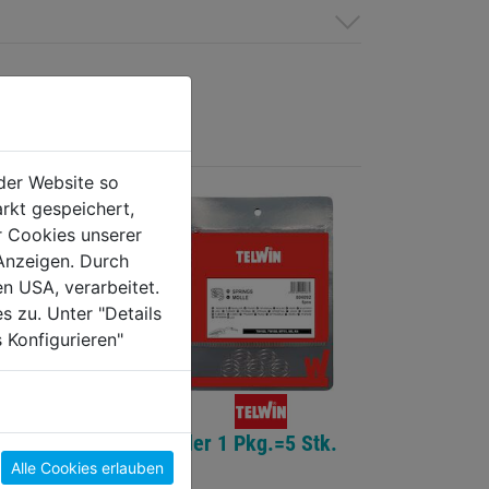
der Website so
rkt gespeichert,
r Cookies unserer
Anzeigen. Durch
en USA, verarbeitet.
s zu. Unter "Details
 Konfigurieren"
röhrchen Fe,
Feder 1 Pkg.=5 Stk.
mm 1 Pkg.=5
Alle Cookies erlauben