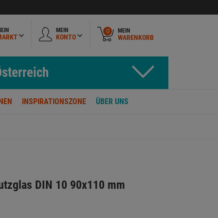
EIN
MEIN
MEIN
0
MARKT
KONTO
WARENKORB
sterreich
NEN
INSPIRATIONSZONE
ÜBER UNS
utzglas DIN 10 90x110 mm