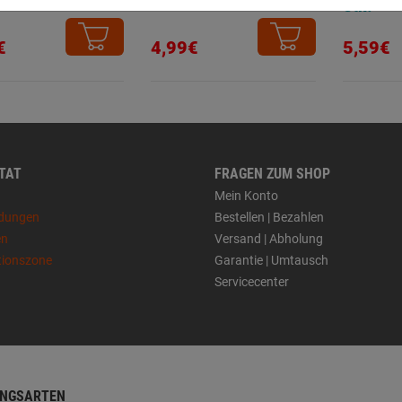
Stk.
€
4,99€
5,59€
 TAT
FRAGEN ZUM SHOP
Mein Konto
dungen
Bestellen | Bezahlen
en
Versand | Abholung
tionszone
Garantie | Umtausch
Servicecenter
NGSARTEN