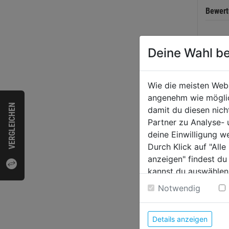
Bewer
Deine Wahl be
WEI
Wie die meisten Web
angenehm wie möglich
VERGLEICHEN
damit du diesen nic
Partner zu Analyse-
deine Einwilligung w
Durch Klick auf "All
anzeigen" findest du
kannst du auswählen
Weitere Informatione
Notwendig
Büge
Details anzeigen