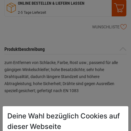
ONLINE BESTELLEN & LIEFERN LASSEN
2-5 Tage Lieferzeit
WUNSCHLISTE
Produktbeschreibung
zum Entfernen von Schlacke, Farbe, Rost usw.; passend für alle
gängigen Winkelschleifer; hohe Besatzdichte; sehr hohe
Drahtqualität, dadurch längere Standzeit und höhere
Abtragleistung; hohe Sicherheit; Drähte sind gegen Ausreißen
speziell gesichert; gefertigt nach EN 1083
Bewertung
(0)
Deine Wahl bezüglich Cookies auf
dieser Webseite