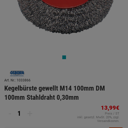
Art. Nr.: 1033866
Kegelbürste gewellt M14 100mm DM
100mm Stahldraht 0,30mm
13,99€
-
+
Preis / ST
inkl. gesetzl. MwSt. 20%, zzgl.
Versandkosten.