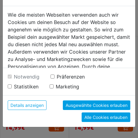
WEITERE PRODUKTE AUS DIESER
Wie die meisten Webseiten verwenden auch wir
KATEGORIE
Cookies um deinen Besuch auf der Website so
angenehm wie möglich zu gestalten. So wird zum
Beispiel dein ausgewählter Markt gespeichert, damit
du diesen nicht jedes Mal neu auswählen musst.
Außerdem verwenden wir Cookies unserer Partner
zu Analyse- und Marketingzwecken sowie für die
Personalisierung von Anzeigen. Durch deine
Einwilligung werden die Daten von Drittanbieter,
Notwendig
Präferenzen
unter anderem auch in den USA, verarbeitet.
Statistiken
Marketing
Durch Klick auf "Alle Cookies erlauben" stimmst du
der Verwendung aller Cookies zu. Unter "Details
anzeigen" findest du alle Infos zu den
Details anzeigen
Ausgewählte Cookies erlauben
Kegelbürste gewellt M14 DM
Schleifvlies mittel Premium
unterschiedlichen Cookies, unter "Cookies
100mm Stahldraht 0,30mm
***Conditioning 125x22,23mm
Alle Cookies erlauben
Konfigurieren" kannst du auswählen, welche Cookies
du zulassen möchtest und welche nicht.
14,99€
14,99€
Weitere Informationen findest du in unserer