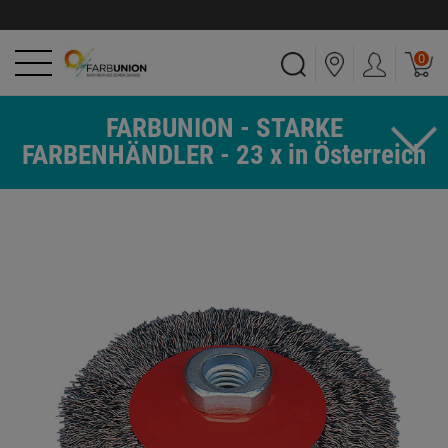
0
FARBUNION - STARKE
FARBENHÄNDLER - 23 x in Österreich