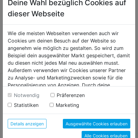
Deine Wahl bezüglich Cookies auf
dieser Webseite
Bewertung
(0)
Wie die meisten Webseiten verwenden auch wir
Cookies um deinen Besuch auf der Website so
WEITERE PRODUKTE AUS DIESER
angenehm wie möglich zu gestalten. So wird zum
KATEGORIE
Beispiel dein ausgewählter Markt gespeichert, damit
du diesen nicht jedes Mal neu auswählen musst.
Außerdem verwenden wir Cookies unserer Partner
zu Analyse- und Marketingzwecken sowie für die
Personalisierung von Anzeigen. Durch deine
Einwilligung werden die Daten von Drittanbieter,
Notwendig
Präferenzen
unter anderem auch in den USA, verarbeitet.
Statistiken
Marketing
Durch Klick auf "Alle Cookies erlauben" stimmst du
der Verwendung aller Cookies zu. Unter "Details
anzeigen" findest du alle Infos zu den
Details anzeigen
Ausgewählte Cookies erlauben
unterschiedlichen Cookies, unter "Cookies
Alle Cookies erlauben
Konfigurieren" kannst du auswählen, welche Cookies