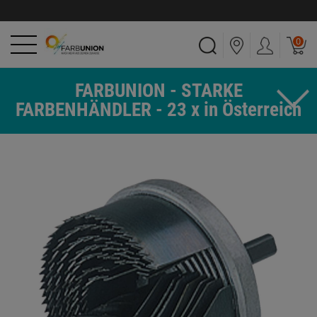
0
FARBUNION - STARKE
FARBENHÄNDLER - 23 x in Österreich