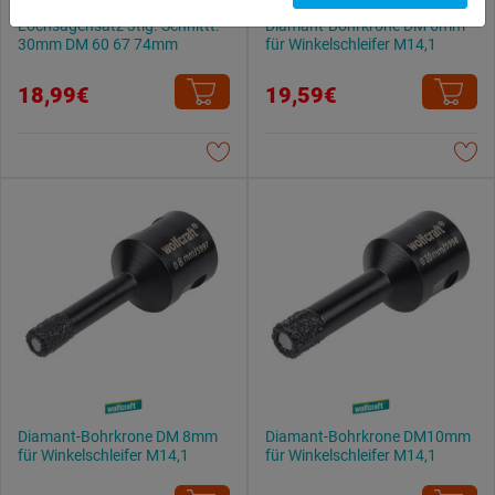
du zulassen möchtest und welche nicht.
Lochsägensatz 3tlg. Schnittt.
Diamant-Bohrkrone DM 6mm
30mm DM 60 67 74mm
für Winkelschleifer M14,1
Weitere Informationen findest du in unserer
Datenschutzerklärung
.
18,99€
19,59€
Diamant-Bohrkrone DM 8mm
Diamant-Bohrkrone DM10mm
für Winkelschleifer M14,1
für Winkelschleifer M14,1