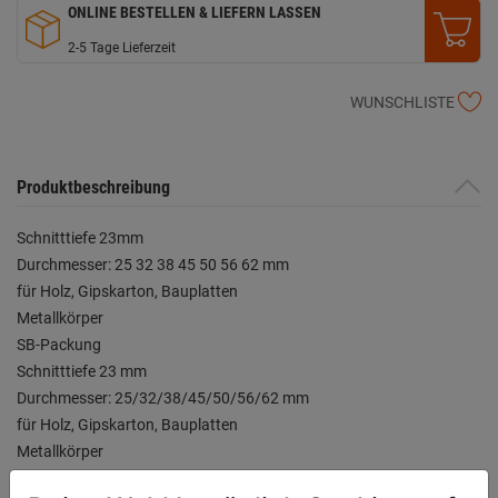
ONLINE BESTELLEN & LIEFERN LASSEN
2-5 Tage Lieferzeit
WUNSCHLISTE
Produktbeschreibung
Schnitttiefe 23mm
Durchmesser: 25 32 38 45 50 56 62 mm
für Holz, Gipskarton, Bauplatten
Metallkörper
SB-Packung
Schnitttiefe 23 mm
Durchmesser: 25/32/38/45/50/56/62 mm
für Holz, Gipskarton, Bauplatten
Metallkörper
SB-Packung