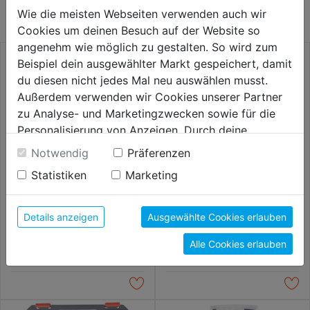
KATEGORIE
Wie die meisten Webseiten verwenden auch wir
Cookies um deinen Besuch auf der Website so
angenehm wie möglich zu gestalten. So wird zum
Beispiel dein ausgewählter Markt gespeichert, damit
du diesen nicht jedes Mal neu auswählen musst.
Außerdem verwenden wir Cookies unserer Partner
zu Analyse- und Marketingzwecken sowie für die
Personalisierung von Anzeigen. Durch deine
Einwilligung werden die Daten von Drittanbieter,
Notwendig
Präferenzen
unter anderem auch in den USA, verarbeitet.
Statistiken
Marketing
Durch Klick auf "Alle Cookies erlauben" stimmst du
der Verwendung aller Cookies zu. Unter "Details
Bohrer-Set SDS-plus 3-tlg.
Bohrer-Set SDS-plus 5-tlg.
anzeigen" findest du alle Infos zu den
1000mm, DM 12/16/24mm
600mm, DM
Details anzeigen
Ausgewählte Cookies erlauben
10/12/16/22/25mm
unterschiedlichen Cookies, unter "Cookies
Alle Cookies erlauben
Konfigurieren" kannst du auswählen, welche Cookies
29,99€
29,99€
du zulassen möchtest und welche nicht.
Weitere Informationen findest du in unserer
Datenschutzerklärung
.