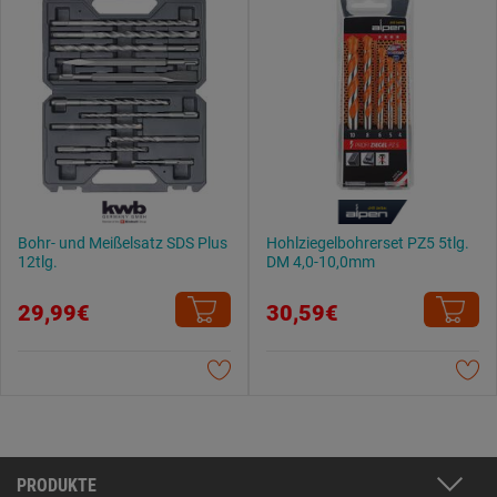
Bohr- und Meißelsatz SDS Plus
Hohlziegelbohrerset PZ5 5tlg.
12tlg.
DM 4,0-10,0mm
29,99€
30,59€
PRODUKTE