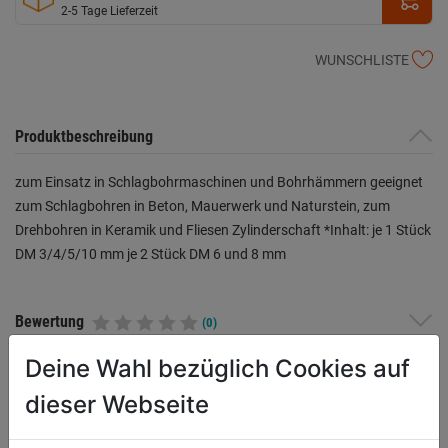
2-5 Tage Lieferzeit
WUNSCHLISTE
Produktbeschreibung
zum Einsatz in Schlagbohrmaschinen und Bohrhämmern geeignet
zum Schlagbohren in Beton, Mauerwerk und Naturstein, zum
Drehbohren in Keramik und Fliesen Zylinderschaft *Inhalt: je 1 Stück
DM 3/4/5/10 mm je 2 Stück DM 6 und 8 mm
Bewertung
(0)
Deine Wahl bezüglich Cookies auf
dieser Webseite
WEITERE PRODUKTE AUS DIESER