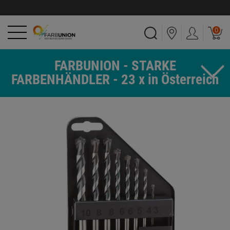
0
FARBUNION - STARKE
FARBENHÄNDLER - 23 x in Österreich