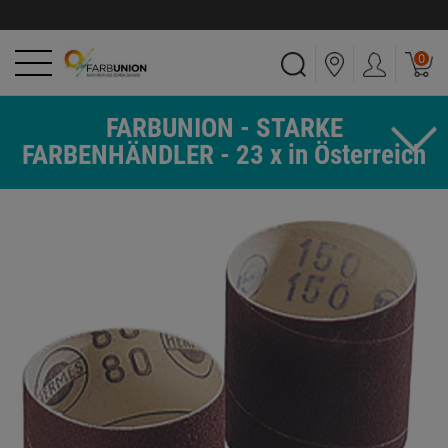
0
FARBUNION - STARKE
FARBENHÄNDLER - 23 x in Österreich