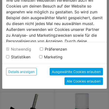
Wie die meisten Webseiten verwenden auch wir
Cookies um deinen Besuch auf der Website so
angenehm wie möglich zu gestalten. So wird zum
Beispiel dein ausgewählter Markt gespeichert, damit
du diesen nicht jedes Mal neu auswählen musst.
Außerdem verwenden wir Cookies unserer Partner
zu Analyse- und Marketingzwecken sowie für die
Personalisierung von Anzeigen. Durch deine
Einwilligung werden die Daten von Drittanbieter,
Notwendig
Präferenzen
unter anderem auch in den USA, verarbeitet.
Bohrfutterset 3tlg.
Reduzierhülse
Statistiken
Marketing
Durch Klick auf "Alle Cookies erlauben" stimmst du
der Verwendung aller Cookies zu. Unter "Details
13,99€
13,99€
anzeigen" findest du alle Infos zu den
Details anzeigen
Ausgewählte Cookies erlauben
unterschiedlichen Cookies, unter "Cookies
Alle Cookies erlauben
Konfigurieren" kannst du auswählen, welche Cookies
du zulassen möchtest und welche nicht.
Weitere Informationen findest du in unserer
Datenschutzerklärung
.