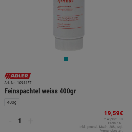
Art. Nr.: 1094457
Feinspachtel weiss 400gr
400g
19,59€
-
+
€ 48,98/1 KG
Preis / ST
inkl. gesetzl. MwSt. 20%, zzgl.
Versandkosten.