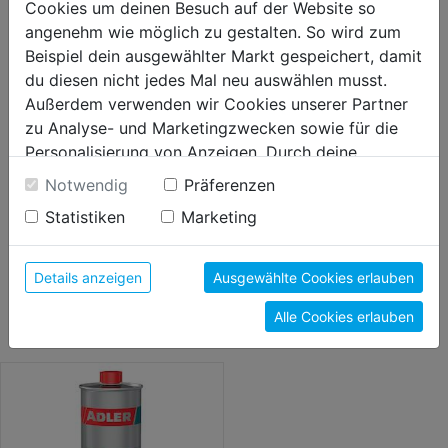
einfach zu verarbeiten und
Cookies um deinen Besuch auf der Website so
schnelltrocknend
angenehm wie möglich zu gestalten. So wird zum
Beispiel dein ausgewählter Markt gespeichert, damit
du diesen nicht jedes Mal neu auswählen musst.
Bewertung
(0)
Außerdem verwenden wir Cookies unserer Partner
zu Analyse- und Marketingzwecken sowie für die
Personalisierung von Anzeigen. Durch deine
HERSTELLERINFORMATIONEN
Einwilligung werden die Daten von Drittanbieter,
Notwendig
Präferenzen
unter anderem auch in den USA, verarbeitet.
Statistiken
Marketing
Durch Klick auf "Alle Cookies erlauben" stimmst du
der Verwendung aller Cookies zu. Unter "Details
WEITERE PRODUKTE AUS DIESER
anzeigen" findest du alle Infos zu den
Details anzeigen
Ausgewählte Cookies erlauben
unterschiedlichen Cookies, unter "Cookies
KATEGORIE
Alle Cookies erlauben
Konfigurieren" kannst du auswählen, welche Cookies
du zulassen möchtest und welche nicht.
Weitere Informationen findest du in unserer
Datenschutzerklärung
.