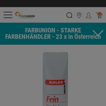
0
FARBUNION - STARKE
FARBENHÄNDLER - 23 x in Österreich