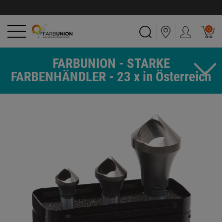
0
FARBUNION - STARKE
FARBENHÄNDLER - 23 x in Österreich