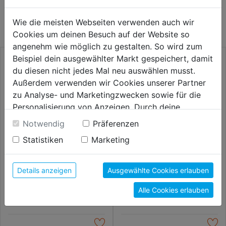
WEITERE PRODUKTE AUS DIESER
KATEGORIE
Wie die meisten Webseiten verwenden auch wir
Cookies um deinen Besuch auf der Website so
angenehm wie möglich zu gestalten. So wird zum
Beispiel dein ausgewählter Markt gespeichert, damit
du diesen nicht jedes Mal neu auswählen musst.
Außerdem verwenden wir Cookies unserer Partner
zu Analyse- und Marketingzwecken sowie für die
Personalisierung von Anzeigen. Durch deine
Einwilligung werden die Daten von Drittanbieter,
Notwendig
Präferenzen
unter anderem auch in den USA, verarbeitet.
Statistiken
Marketing
Durch Klick auf "Alle Cookies erlauben" stimmst du
der Verwendung aller Cookies zu. Unter "Details
Blechschälbohrersatz HSS G 1
Stufenbohrersatz HSS G 1 2 3
anzeigen" findest du alle Infos zu den
Details anzeigen
Ausgewählte Cookies erlauben
2 3 3tlg. DM 3-30,5mm
3tlg. DM 4-30mm
unterschiedlichen Cookies, unter "Cookies
Alle Cookies erlauben
Konfigurieren" kannst du auswählen, welche Cookies
139,99€
264,99€
du zulassen möchtest und welche nicht.
Weitere Informationen findest du in unserer