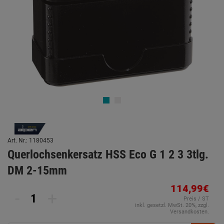
Art. Nr.: 1180453
Querlochsenkersatz HSS Eco G 1 2 3 3tlg.
DM 2-15mm
114,99€
-
+
Preis / ST
inkl. gesetzl. MwSt. 20%, zzgl.
Versandkosten.