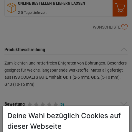
ONLINE BESTELLEN & LIEFERN LASSEN
2-5 Tage Lieferzeit
WUNSCHLISTE
Produktbeschreibung
Zum leichten und ratterfreien Entgraten von Bohrungen. Besonders
geeignet für weiche, langspanende Werkstoffe. Material: gefertigt
aus HSS COBALTSTAHL *Inhalt: Gr. 1 (2-5 mm), Gr. 2 (5-10 mm),
Gr.3 (10-15 mm)
Bewertung
(0)
Deine Wahl bezüglich Cookies auf
dieser Webseite