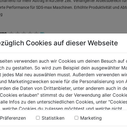
chärfend für mehr Abtrag in kürzerer Zeit. Verlängerter Arbeitsbereich für
rte Performance für SDS-max Maschinen. Erhöhte Produktivität und Abt
ng
tung
(0)
züglich Cookies auf dieser Webseite
TERE PRODUKTE AUS DIESER KATEGORIE
seiten verwenden auch wir Cookies um deinen Besuch auf 
 zu gestalten. So wird zum Beispiel dein ausgewählter Ma
ht jedes Mal neu auswählen musst. Außerdem verwenden wi
 und Marketingzwecken sowie für die Personalisierung von 
erden die Daten von Drittanbieter, unter anderem auch in d
e Cookies erlauben" stimmst du der Verwendung aller Cookie
 alle Infos zu den unterschiedlichen Cookies, unter "Cookies
, welche Cookies du zulassen möchtest und welche nicht.
n findest du in unserer
Datenschutzerklärung
.
Präferenzen
Statistiken
Marketing