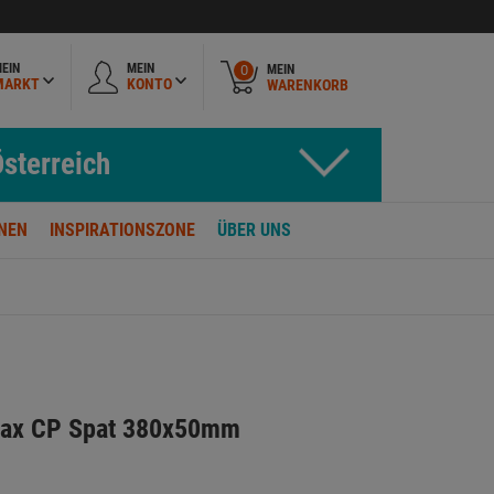
EIN
MEIN
MEIN
0
MARKT
KONTO
WARENKORB
sterreich
NEN
INSPIRATIONSZONE
ÜBER UNS
max CP Spat 380x50mm