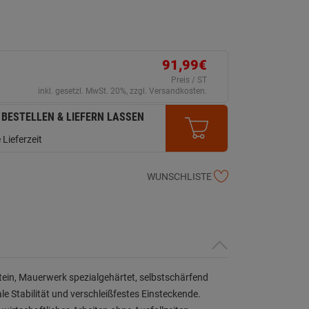
91,99€
Preis / ST
inkl. gesetzl. MwSt. 20%, zzgl. Versandkosten.
 BESTELLEN & LIEFERN LASSEN
 Lieferzeit
WUNSCHLISTE
in, Mauerwerk spezialgehärtet, selbstschärfend
e Stabilität und verschleißfestes Einsteckende.