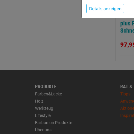
Details anzeigen
Hamm
plus 
Schn
600x
97,9
PRODUKTE
RAT &
Farben&Lacke
Tipps
Holz
Anwen
Werkzeug
Aktion
Lifestyle
Inspira
Farbunion Produkte
Über uns