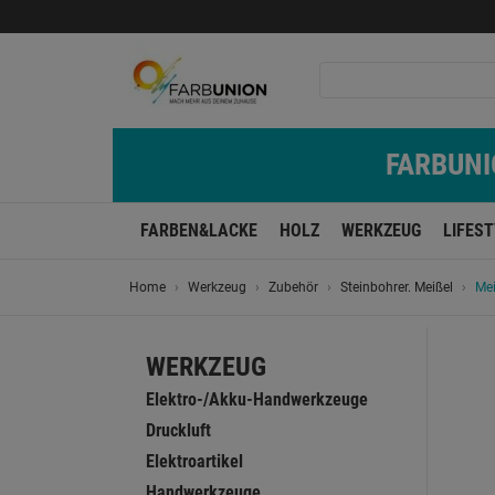
FARBUNIO
FARBEN&LACKE
HOLZ
WERKZEUG
LIFES
Home
Werkzeug
Zubehör
Steinbohrer. Meißel
Me
WERKZEUG
Elektro-/Akku-Handwerkzeuge
Druckluft
Elektroartikel
Handwerkzeuge