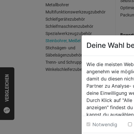
Selbsts
Metallbohrer
Optimie
Multifunktionswerkzeugzubehör
Packu
Schleifgerätezubehör
Schleifmaschinenzubehör
Spezialwerkzeugzubehör
Bewer
Steinbohrer, Meißel
Deine Wahl be
Stichsägen- und
Säbelsägenzubehör
Trenn- und Schruppscheiben
WEI
Wie die meisten Web
Winkelschleiferzubehör
angenehm wie möglich
VERGLEICHEN
damit du diesen nic
Partner zu Analyse-
deine Einwilligung w
Durch Klick auf "All
anzeigen" findest du
kannst du auswählen
Weitere Informatione
Notwendig