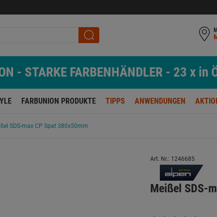
M
N - STARKE FARBENHÄNDLER - 23 x in Ö
TYLE
FARBUNION PRODUKTE
TIPPS
ANWENDUNGEN
AKTIO
ißel SDS-max CP Spat 380x50mm
Art. Nr.: 1246685
Meißel SDS-