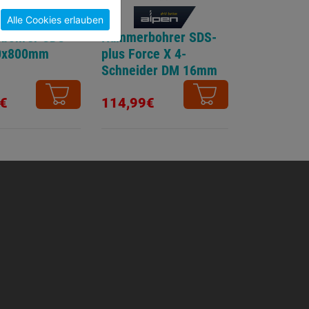
Alle Cookies erlauben
bohrer SDS-
Hammerbohrer SDS-
0x800mm
plus Force X 4-
Schneider DM 16mm
600x550mm
€
114,99€