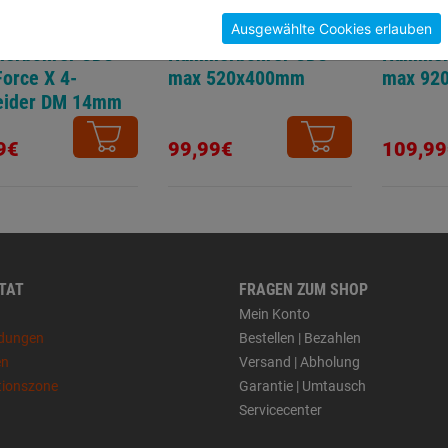
Ausgewählte Cookies erlauben
erbohrer SDS-
Hammerbohrer SDS-
Hammer
Force X 4-
max 520x400mm
max 92
eider DM 14mm
550mm
9€
99,99€
109,99
 TAT
FRAGEN ZUM SHOP
Mein Konto
dungen
Bestellen | Bezahlen
en
Versand | Abholung
tionszone
Garantie | Umtausch
Servicecenter