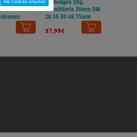
rn Schaft
Lochsägen 5tlg.
Alle Cookies erlauben
s f.
Schnitttiefe 30mm DM
rkronen
28 35 50 68 75mm
37,99€