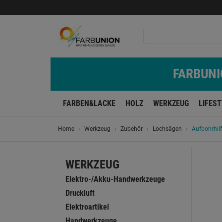
FARBUNIO
FARBEN&LACKE
HOLZ
WERKZEUG
LIFES
Home
Werkzeug
Zubehör
Lochsägen
Aufbohrhilf
WERKZEUG
Elektro-/Akku-Handwerkzeuge
Druckluft
Elektroartikel
Handwerkzeuge