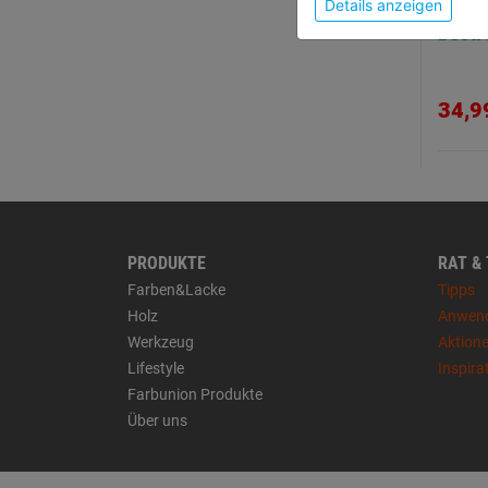
Bohr
Details anzeigen
bestr
34,9
PRODUKTE
RAT &
Farben&Lacke
Tipps
Holz
Anwen
Werkzeug
Aktion
Lifestyle
Inspira
Farbunion Produkte
Über uns