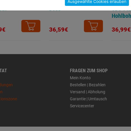
kranz HM-
Schneidspray 400ml
Spanndo
Ausgewählte Cookies erlauben
eut
Dose
SDS-Plu
Hohlboh
9€
36,59€
36,99€
 TAT
FRAGEN ZUM SHOP
Mein Konto
dungen
Bestellen | Bezahlen
en
Versand | Abholung
tionszone
Garantie | Umtausch
Servicecenter