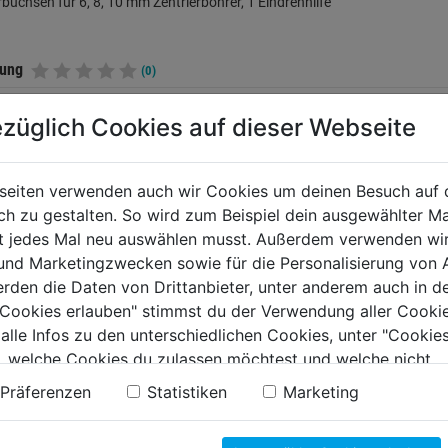
rbuchsen für 6, 8, 10 mm Zentrierbohrer, 1 Eindrehhilfe
tung
(0)
züglich Cookies auf dieser Webseite
TERE PRODUKTE AUS DIESER KATEGORIE
seiten verwenden auch wir Cookies um deinen Besuch auf 
 zu gestalten. So wird zum Beispiel dein ausgewählter Ma
ht jedes Mal neu auswählen musst. Außerdem verwenden wi
 und Marketingzwecken sowie für die Personalisierung von 
erden die Daten von Drittanbieter, unter anderem auch in d
e Cookies erlauben" stimmst du der Verwendung aller Cookie
 alle Infos zu den unterschiedlichen Cookies, unter "Cookies
, welche Cookies du zulassen möchtest und welche nicht.
n findest du in unserer
Datenschutzerklärung
.
Präferenzen
Statistiken
Marketing