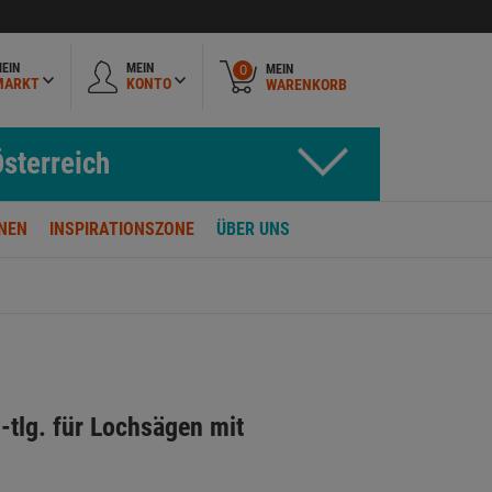
EIN
MEIN
MEIN
0
MARKT
KONTO
WARENKORB
sterreich
NEN
INSPIRATIONSZONE
ÜBER UNS
-tlg. für Lochsägen mit