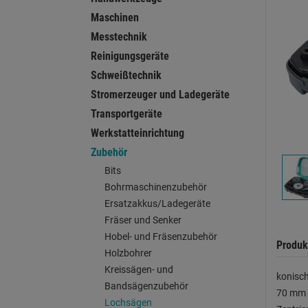
Maschinen
Messtechnik
Reinigungsgeräte
Schweißtechnik
Stromerzeuger und Ladegeräte
Transportgeräte
Werkstatteinrichtung
Zubehör
Bits
Bohrmaschinenzubehör
Ersatzakkus/Ladegeräte
Fräser und Senker
Hobel- und Fräsenzubehör
Produk
Holzbohrer
Kreissägen- und
konisch
Bandsägenzubehör
70 mm p
Lochsägen