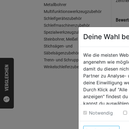
Zentrie
Metallbohrer
Multifunktionswerkzeugzubehör
Schleifgerätezubehör
Bewer
Schleifmaschinenzubehör
Spezialwerkzeugzubehör
Deine Wahl be
Steinbohrer, Meißel
Stichsägen- und
WEI
Säbelsägenzubehör
Wie die meisten Web
Trenn- und Schruppscheiben
angenehm wie möglich
VERGLEICHEN
Winkelschleiferzubehör
damit du diesen nic
Partner zu Analyse-
deine Einwilligung w
Durch Klick auf "All
anzeigen" findest du
kannst du auswählen
Weitere Informatione
Notwendig