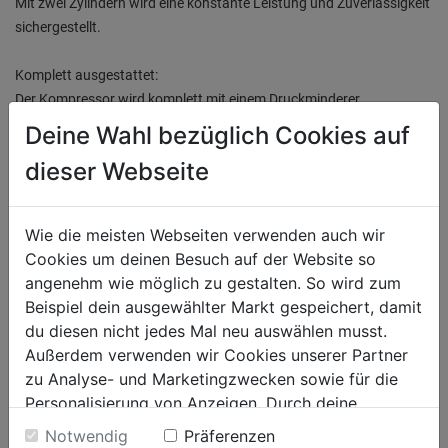
Mit zwei Zylindern wird eine konstante Leistung und Zuverlässigkeit
sichergestellt.
Komplett ausgestattet:
Der Kompressor wird komplett mit einem Druckminderer,
Motorschutz und Filter geliefert, was dir eine sofortige
Deine Wahl bezüglich Cookies auf
Inbetriebnahme ermöglicht.
dieser Webseite
Geräuscharmer Betrieb:
Mit einem Geräuschpegel von nur 65 dB(A) bzw. 85 dB LWA arbeitet
Wie die meisten Webseiten verwenden auch wir
dieser Kompressor leise und stört deine Umgebung nicht unnötig.
Cookies um deinen Besuch auf der Website so
angenehm wie möglich zu gestalten. So wird zum
Zwei Druckluftausgänge:
Beispiel dein ausgewählter Markt gespeichert, damit
Mit zwei Druckluftausgängen bist du flexibel und kannst mehrere
du diesen nicht jedes Mal neu auswählen musst.
Werkzeuge gleichzeitig betreiben.
Außerdem verwenden wir Cookies unserer Partner
zu Analyse- und Marketingzwecken sowie für die
Der Kompressor Mobil 250/14/20 Pro Silent Siltek Pro 20 T 148 ist
Personalisierung von Anzeigen. Durch deine
der ideale Begleiter für professionelle Druckluftarbeiten.
Einwilligung werden die Daten von Drittanbieter,
Notwendig
Präferenzen