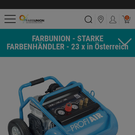
0
FARBUNION - STARKE
FARBENHÄNDLER - 23 x in Österreich