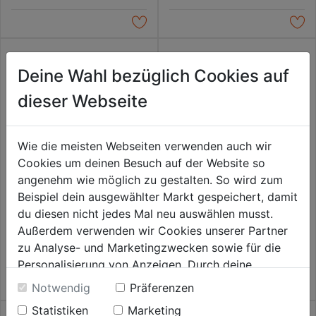
Deine Wahl bezüglich Cookies auf
dieser Webseite
Wie die meisten Webseiten verwenden auch wir
Cookies um deinen Besuch auf der Website so
angenehm wie möglich zu gestalten. So wird zum
Beispiel dein ausgewählter Markt gespeichert, damit
Inlinefilter 1/4"
Luftfilter für ProfiAir
du diesen nicht jedes Mal neu auswählen musst.
Kompressoren
Außerdem verwenden wir Cookies unserer Partner
15,99€
15,99€
zu Analyse- und Marketingzwecken sowie für die
Personalisierung von Anzeigen. Durch deine
Einwilligung werden die Daten von Drittanbieter,
Notwendig
Präferenzen
unter anderem auch in den USA, verarbeitet.
Statistiken
Marketing
Durch Klick auf "Alle Cookies erlauben" stimmst du