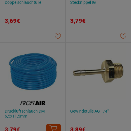
Doppelschlauchtülle
Stecknippel IG
3,69€
3,79€
Druckluftschlauch DM
Gewindetülle AG 1/4"
6,5x11,5mm
3,79€
3,89€