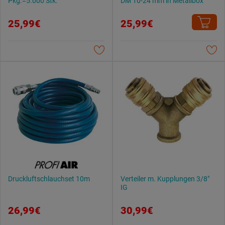
Pkg.=5.000 Stk.
DM 10-24 mm in Metallbox
25,99€
25,99€
Druckluftschlauchset 10m
Verteiler m. Kupplungen 3/8"
IG
26,99€
30,99€