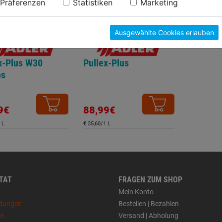
Präferenzen
Statistiken
Marketing
Ausgewählte Cookies erlauben
x-Plus W30
Pullex-Plus
os
9€
88,99€
 L
€ 35,60/1 L
 TAT
FRAGEN ZUM SHOP
Mein Konto
dungen
Bestellen | Bezahlen
en
Versand | Abholung