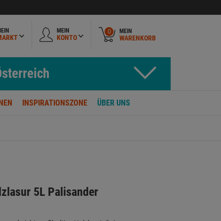
EIN
MEIN
MEIN
0
MARKT
KONTO
WARENKORB
sterreich
NEN
INSPIRATIONSZONE
ÜBER UNS
lzlasur 5L Palisander