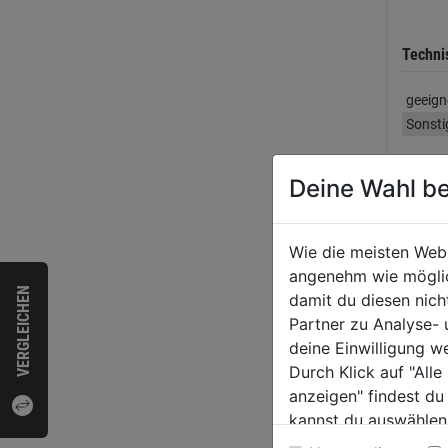
Techni
geeign
Sonsti
Deine Wahl be
Bewer
Wie die meisten Web
angenehm wie möglich
WEI
VERGLEICHEN
damit du diesen nic
Partner zu Analyse-
deine Einwilligung w
Durch Klick auf "All
anzeigen" findest du
kannst du auswählen
Weitere Informatione