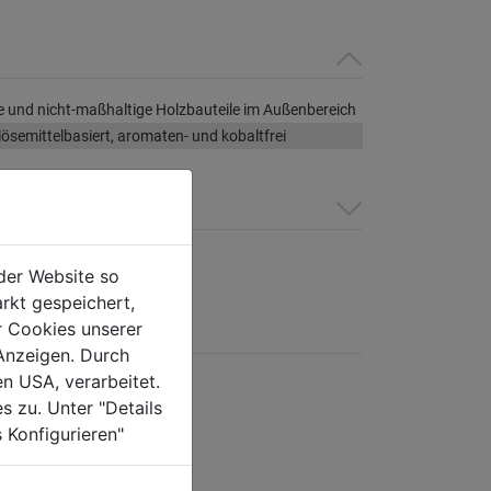
 und nicht-maßhaltige Holzbauteile im Außenbereich
 lösemittelbasiert, aromaten- und kobaltfrei
der Website so
rkt gespeichert,
r Cookies unserer
Anzeigen. Durch
en USA, verarbeitet.
s zu. Unter "Details
 Konfigurieren"