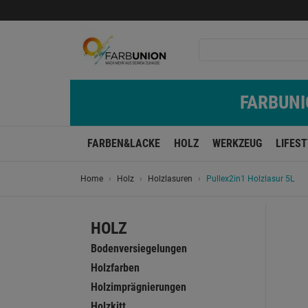
FARBUNIO
FARBEN&LACKE
HOLZ
WERKZEUG
LIFES
Home
Holz
Holzlasuren
Pullex2in1 Holzlasur 5L
HOLZ
Bodenversiegelungen
Holzfarben
Holzimprägnierungen
Holzkitt