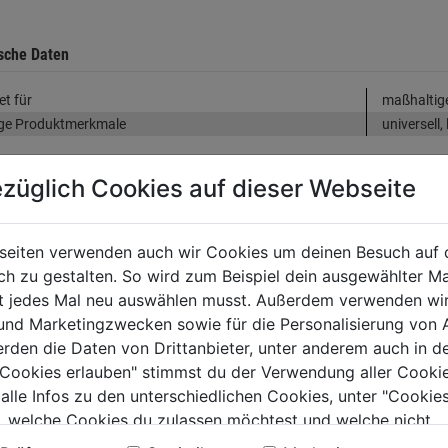
sche Daten
et für
maßhaltige
ge Produktmerkmale
universell,
züglich Cookies auf dieser Webseite
tung
(0)
seiten verwenden auch wir Cookies um deinen Besuch auf 
 zu gestalten. So wird zum Beispiel dein ausgewählter Ma
TERE PRODUKTE AUS DIESER KATEGORIE
ht jedes Mal neu auswählen musst. Außerdem verwenden wi
 und Marketingzwecken sowie für die Personalisierung von 
erden die Daten von Drittanbieter, unter anderem auch in d
e Cookies erlauben" stimmst du der Verwendung aller Cookie
 alle Infos zu den unterschiedlichen Cookies, unter "Cookies
, welche Cookies du zulassen möchtest und welche nicht.
n findest du in unserer
Datenschutzerklärung
.