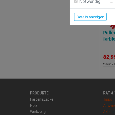
Notwendig
Details anzeigen
Pulle
farbl
82,9
€ 33,20/1
PRODUKTE
RAT &
Farben&Lacke
Tipps
Holz
Anwen
Werkzeug
Aktion