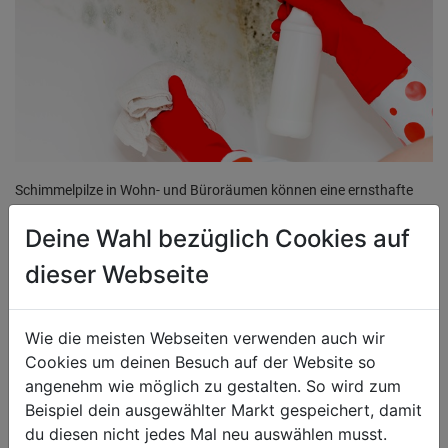
Schimmelpilze in Wohn- und Büroräumen können eine ernsthafte
Gesundheitsgefährdung darstellen. Erste Anzeichen dafür sind
Deine Wahl bezüglich Cookies auf
Müdigkeit, tränende Augen, Husten, Schnupfen, Migräne oder
Hautekzeme, welche langfristig zu dauerhaften Erkrankungen und
dieser Webseite
einer Beeinträchtigung der Lebensqualität führen können.
Um Schimmel richtig und nachhaltig zu entfernen, muss als erstes
Wie die meisten Webseiten verwenden auch wir
die Ursache festgestellt werden. Diese muss fachgerecht entschärft
Cookies um deinen Besuch auf der Website so
oder beseitigt werden, da sonst keine noch so professionelle
angenehm wie möglich zu gestalten. So wird zum
Entfernung des Schimmels dauerhaft gewährleistet ist.
Beispiel dein ausgewählter Markt gespeichert, damit
du diesen nicht jedes Mal neu auswählen musst.
Die Farb-Union Partner empfehlen drei Schritte zur sicheren und