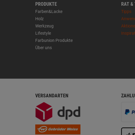
PRODUKTE
RAT &
Farben&Lacke
Tipps
Holz
Anwen
Werkzeug
Aktion
Lifestyle
Inspira
Farbunion Produkte
Über uns
VERSANDARTEN
ZAHLU