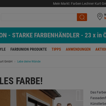
Mein Markt:
Farben Lechner Kurt 
M
N - STARKE FARBENHÄNDLER - 23 x in Ö
TYLE
FARBUNION PRODUKTE
TIPPS
ANWENDUNGEN
AKTIO
 Kurt GmbH
Lebe deine Wände
LES FARBE!
Das Farben
Fassadenfa
Künstlerb