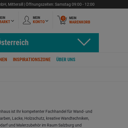
GmbH
,
Mittersill |
Öffnungszeiten:
Samstag
09:00 - 12:00
EIN
MEIN
MEIN
0
MARKT
KONTO
WARENKORB
sterreich
NEN
INSPIRATIONSZONE
ÜBER UNS
haus ist Ihr kompetenter Fachhandel für Wand- und
rben, Lacke, Holzschutz, kreative Wandtechniken,
edarf und Malerzubehör im Raum Salzburg und