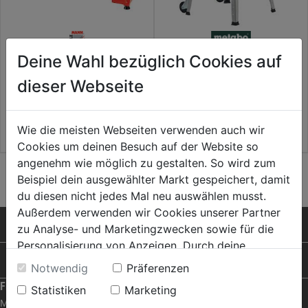
Deine Wahl bezüglich Cookies auf
Drechselbank D460FXL_230V
Hobelmaschine HC 260C, 2,8
m. stufenloser
DNB
Geschwindigkeit
dieser Webseite
389,99€
1099€
Wie die meisten Webseiten verwenden auch wir
Cookies um deinen Besuch auf der Website so
angenehm wie möglich zu gestalten. So wird zum
Beispiel dein ausgewählter Markt gespeichert, damit
du diesen nicht jedes Mal neu auswählen musst.
Außerdem verwenden wir Cookies unserer Partner
PRODUKTE
zu Analyse- und Marketingzwecken sowie für die
Personalisierung von Anzeigen. Durch deine
RAT & TAT
Einwilligung werden die Daten von Drittanbieter,
Notwendig
Präferenzen
unter anderem auch in den USA, verarbeitet.
FRAGEN ZUM SHOP
Statistiken
Marketing
Durch Klick auf "Alle Cookies erlauben" stimmst du
Mein Konto