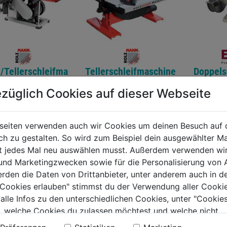
/Tellerschleifma
Tellerschleifmaschine
Doppels
ne BT46ECO_230V
TSM250_ 230V
e DSM 
züglich Cookies auf dieser Webseite
99€
149,99€
199,99
seiten verwenden auch wir Cookies um deinen Besuch auf 
 zu gestalten. So wird zum Beispiel dein ausgewählter Ma
ht jedes Mal neu auswählen musst. Außerdem verwenden wi
 und Marketingzwecken sowie für die Personalisierung von 
erden die Daten von Drittanbieter, unter anderem auch in d
e Cookies erlauben" stimmst du der Verwendung aller Cookie
 alle Infos zu den unterschiedlichen Cookies, unter "Cookies
, welche Cookies du zulassen möchtest und welche nicht.
n findest du in unserer
Datenschutzerklärung
.