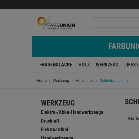
FARBUNIO
FARBEN&LACKE
HOLZ
WERKZEUG
LIFES
Home
Werkzeug
Maschinen
Schleifmaschinen
SCH
WERKZEUG
Elektro-/Akku-Handwerkzeuge
Mark
Druckluft
Elektroartikel
Handwerkzeuge