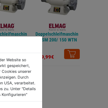
chleifmaschin
Doppelschleifmaschin
175W
e DSM 200/ 150 WTN
€
249,99€
der Website so
rkt gespeichert,
r Cookies unserer
Anzeigen. Durch
en USA, verarbeitet.
s zu. Unter "Details
 Konfigurieren"