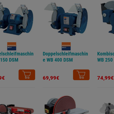
lschleifmaschin
Doppelschleifmaschin
Kombisc
 150 DSM
e WB 400 DSM
WB 250
9€
69,99€
74,99€