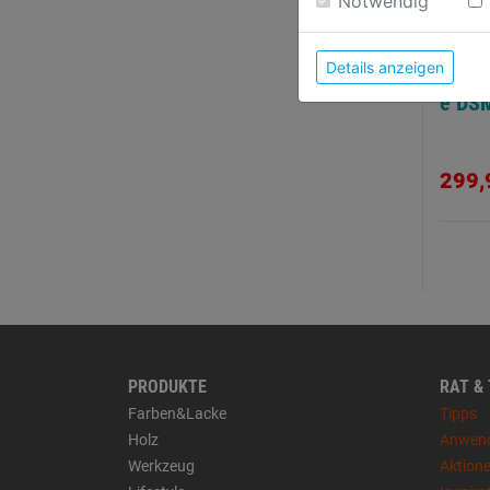
Notwendig
Details anzeigen
Doppe
e DS
299,
PRODUKTE
RAT &
Farben&Lacke
Tipps
Holz
Anwen
Werkzeug
Aktion