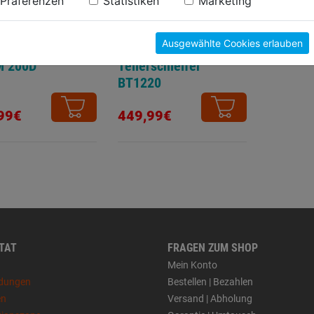
Präferenzen
Statistiken
Marketing
Ausgewählte Cookies erlauben
lschleifmaschin
Band- u.
M 200D
Tellerschleifer
BT1220
99€
449,99€
 TAT
FRAGEN ZUM SHOP
Mein Konto
dungen
Bestellen | Bezahlen
en
Versand | Abholung