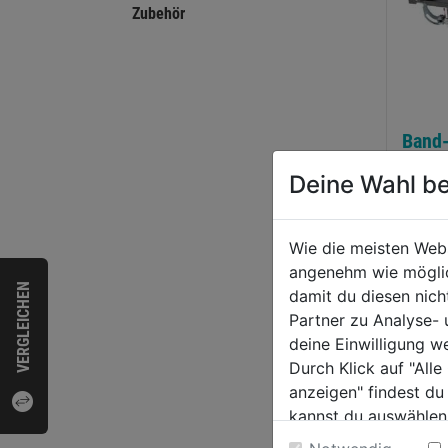
Zubehör
Band-
schi
Deine Wahl be
119,
Wie die meisten Web
angenehm wie möglich
VERGLEICHEN
damit du diesen nic
Partner zu Analyse-
deine Einwilligung w
Durch Klick auf "All
anzeigen" findest du
kannst du auswählen
Weitere Informatione