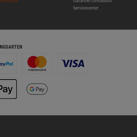
tionszone
Garantie | Umtausch
Servicecenter
NGSARTEN