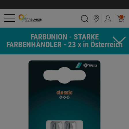
0
FARBUNION - STARKE
FARBENHÄNDLER - 23 x in Österreich