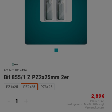
Art. Nr.: 1012434
Bit 855/1 Z PZ2x25mm 2er
PZ1x25
PZ2x25
PZ3x25
2,89€
-
+
Preis / PAK
inkl. gesetzl. MwSt. 20%, zzgl.
Versandkosten.