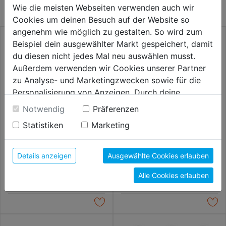
Wie die meisten Webseiten verwenden auch wir
Cookies um deinen Besuch auf der Website so
angenehm wie möglich zu gestalten. So wird zum
Beispiel dein ausgewählter Markt gespeichert, damit
du diesen nicht jedes Mal neu auswählen musst.
Außerdem verwenden wir Cookies unserer Partner
zu Analyse- und Marketingzwecken sowie für die
Personalisierung von Anzeigen. Durch deine
Einwilligung werden die Daten von Drittanbieter,
Notwendig
Präferenzen
unter anderem auch in den USA, verarbeitet.
Statistiken
Marketing
Durch Klick auf "Alle Cookies erlauben" stimmst du
der Verwendung aller Cookies zu. Unter "Details
Doppelbit 60mm PH 2 x PZ 2
Bit Industry Set 25mm SLOT 3,
anzeigen" findest du alle Infos zu den
4, 5mm 3tlg.
Details anzeigen
Ausgewählte Cookies erlauben
unterschiedlichen Cookies, unter "Cookies
2,99€
2,99€
Alle Cookies erlauben
Konfigurieren" kannst du auswählen, welche Cookies
du zulassen möchtest und welche nicht.
Weitere Informationen findest du in unserer
Datenschutzerklärung
.