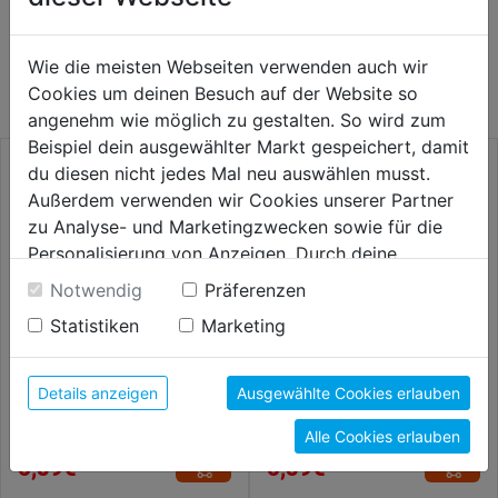
WEITERE PRODUKTE AUS DIESER
Wie die meisten Webseiten verwenden auch wir
KATEGORIE
Cookies um deinen Besuch auf der Website so
angenehm wie möglich zu gestalten. So wird zum
Beispiel dein ausgewählter Markt gespeichert, damit
du diesen nicht jedes Mal neu auswählen musst.
Außerdem verwenden wir Cookies unserer Partner
zu Analyse- und Marketingzwecken sowie für die
Personalisierung von Anzeigen. Durch deine
Einwilligung werden die Daten von Drittanbieter,
Notwendig
Präferenzen
unter anderem auch in den USA, verarbeitet.
Statistiken
Marketing
Durch Klick auf "Alle Cookies erlauben" stimmst du
der Verwendung aller Cookies zu. Unter "Details
anzeigen" findest du alle Infos zu den
Details anzeigen
Ausgewählte Cookies erlauben
Bit 851/1 BDC Diamant PH SB
Bit 867/1 BDC TX
unterschiedlichen Cookies, unter "Cookies
Alle Cookies erlauben
Konfigurieren" kannst du auswählen, welche Cookies
6,59€
6,59€
du zulassen möchtest und welche nicht.
Weitere Informationen findest du in unserer