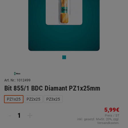
Art. Nr.: 1012499
Bit 855/1 BDC Diamant PZ1x25mm
PZ1x25
PZ2x25
PZ3x25
5,99€
-
+
Preis / ST
inkl. gesetzl. MwSt. 20%, zzgl.
Versandkosten.