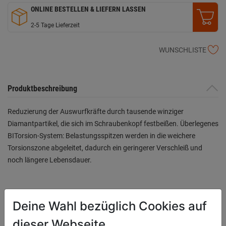
ONLINE BESTELLEN & LIEFERN LASSEN
2-5 Tage Lieferzeit
WUNSCHLISTE
Produktbeschreibung
Reduzierung der Auswurfkräfte durch tausende winziger
Diamantpartikel, die sich im Schraubenkopf festbeißen. Überlegenes
BITorsion-System: Belastungsspitzen werden in die weichere
Torsionszone abgeleitet, dadurch ein geringerer Verschleiß und
noch längere Lebensdauer.
Bewertung
(0)
Deine Wahl bezüglich Cookies auf
dieser Webseite