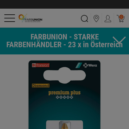
0
FARBUNION - STARKE
FARBENHÄNDLER - 23 x in Österreich