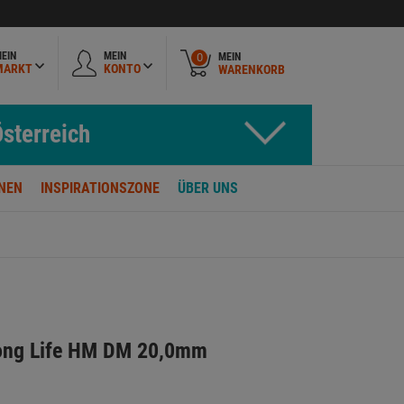
EIN
MEIN
MEIN
0
MARKT
KONTO
WARENKORB
sterreich
NEN
INSPIRATIONSZONE
ÜBER UNS
Long Life HM DM 20,0mm