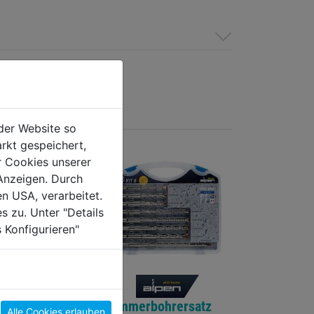
der Website so
rkt gespeichert,
r Cookies unserer
Anzeigen. Durch
en USA, verarbeitet.
s zu. Unter "Details
 Konfigurieren"
ßelset SDS-
Hammerbohrersatz
Alle Cookies erlauben