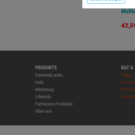
Unive
Multi
10mm 
42,5
PRODUKTE
RAT &
Farben&Lacke
Tipps
Holz
Anwen
Werkzeug
Aktion
Lifestyle
Inspira
Farbunion Produkte
Über uns