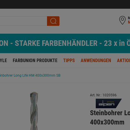
M
N - STARKE FARBENHÄNDLER - 23 x in Ö
TYLE
FARBUNION PRODUKTE
TIPPS
ANWENDUNGEN
AKTIO
einbohrer Long Life HM 400x300mm SB
Art. Nr.: 1020596
Steinbohrer 
400x300mm