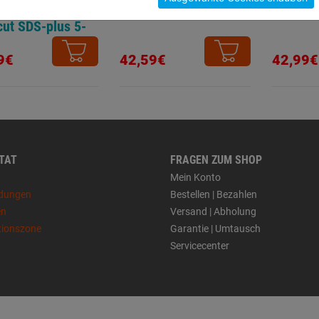
rsalbohrerSet
plus 3tl
cut SDS-plus 5-
5tlg.
9€
42,59€
42,99€
 TAT
FRAGEN ZUM SHOP
Mein Konto
dungen
Bestellen | Bezahlen
en
Versand | Abholung
tionszone
Garantie | Umtausch
Servicecenter