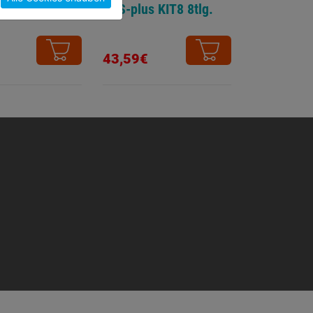
g.
SDS-plus KIT8 8tlg.
43,59€