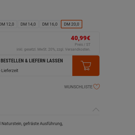
DM 12,0
DM 14,0
DM 16,0
DM 20,0
40,99€
Preis / ST
inkl. gesetzl. MwSt. 20%, zzgl. Versandkosten.
 BESTELLEN & LIEFERN LASSEN
 Lieferzeit
WUNSCHLISTE
 Naturstein, gefräste Ausführung,