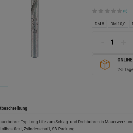
(0)
DM 8
DM 10,0
-
+
ONLINE
2-5 Tage
tbeschreibung
auerbohrer Typ Long Life zum Schlag- und Drehbohren in Mauerwerk und
allbestückt, Zylinderschaft, SB-Packung