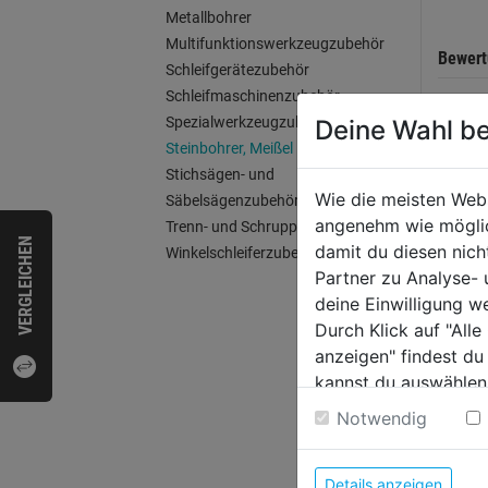
Metallbohrer
Multifunktionswerkzeugzubehör
Bewer
Schleifgerätezubehör
Schleifmaschinenzubehör
Spezialwerkzeugzubehör
Deine Wahl be
Steinbohrer, Meißel
WEI
Stichsägen- und
Wie die meisten Web
Säbelsägenzubehör
angenehm wie möglich
Trenn- und Schruppscheiben
VERGLEICHEN
damit du diesen nic
Winkelschleiferzubehör
Partner zu Analyse-
deine Einwilligung w
Durch Klick auf "All
anzeigen" findest du
kannst du auswählen
Weitere Informatione
Notwendig
HM-
Details anzeigen