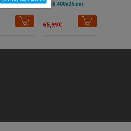
400mm
Flach 400x25mm
65,99€