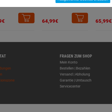
hiebebox 3tlg.
max 340x200mm
Spitz 
9€
64,99€
65,99€
 TAT
FRAGEN ZUM SHOP
Mein Konto
dungen
Bestellen | Bezahlen
en
Versand | Abholung
tionszone
Garantie | Umtausch
Servicecenter