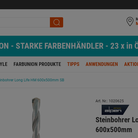
M
N - STARKE FARBENHÄNDLER - 23 x in Ö
TYLE
FARBUNION PRODUKTE
TIPPS
ANWENDUNGEN
AKTIO
einbohrer Long Life HM 600x500mm SB
Art. Nr.: 1020625
Steinbohrer 
600x500mm