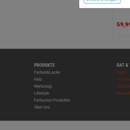
in Sc
59,9
PRODUKTE
RAT &
Farben&Lacke
Tipps
Holz
Anwen
Werkzeug
Aktion
Lifestyle
Inspira
Farbunion Produkte
Über uns