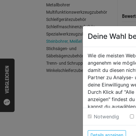
Metallbohrer
Multifunktionswerkzeugzubehör
Bewer
Schleifgerätezubehör
Schleifmaschinenzubehör
Spezialwerkzeugzubehör
Deine Wahl be
Steinbohrer, Meißel
WEI
Stichsägen- und
Wie die meisten Web
Säbelsägenzubehör
angenehm wie möglich
Trenn- und Schruppscheiben
VERGLEICHEN
damit du diesen nic
Winkelschleiferzubehör
Partner zu Analyse-
deine Einwilligung w
Durch Klick auf "All
anzeigen" findest du
kannst du auswählen
Weitere Informatione
Notwendig
Meiße
Details anzeigen