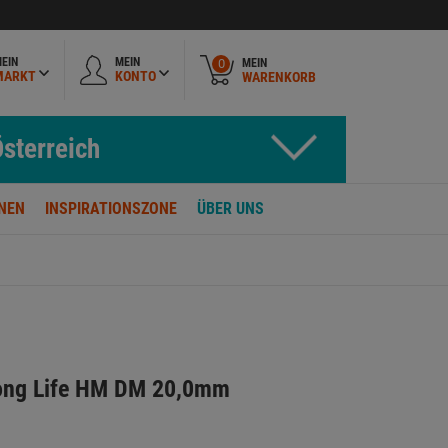
EIN
MEIN
MEIN
0
MARKT
KONTO
WARENKORB
sterreich
NEN
INSPIRATIONSZONE
ÜBER UNS
Long Life HM DM 20,0mm