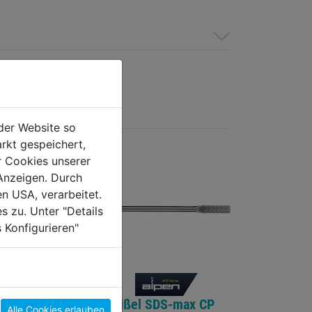
der Website so
rkt gespeichert,
r Cookies unserer
Anzeigen. Durch
en USA, verarbeitet.
s zu. Unter "Details
 Konfigurieren"
SDS-max CP
Meißel SDS-max CP
Alle Cookies erlauben