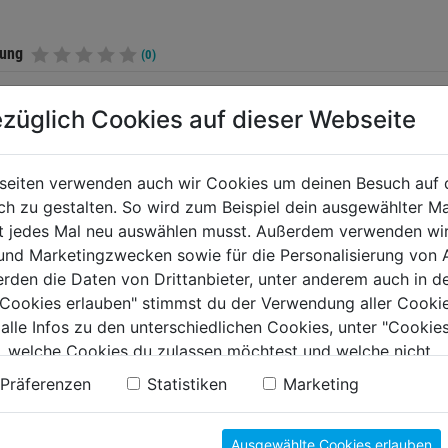
tung
(0)
züglich Cookies auf dieser Webseite
TERE PRODUKTE AUS DIESER KATEGORIE
seiten verwenden auch wir Cookies um deinen Besuch auf 
 zu gestalten. So wird zum Beispiel dein ausgewählter Ma
ht jedes Mal neu auswählen musst. Außerdem verwenden wi
 und Marketingzwecken sowie für die Personalisierung von 
erden die Daten von Drittanbieter, unter anderem auch in d
e Cookies erlauben" stimmst du der Verwendung aller Cookie
 alle Infos zu den unterschiedlichen Cookies, unter "Cookies
, welche Cookies du zulassen möchtest und welche nicht.
n findest du in unserer
Datenschutzerklärung
.
Präferenzen
Statistiken
Marketing
lsatz SDS-plus
Hammerbohrer SDS-
Meißel 
Ausgewählte Cookies erlauben