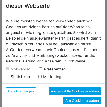
dieser Webseite
WEITERE PRODUKTE AUS DIESER
Wie die meisten Webseiten verwenden auch wir
KATEGORIE
Cookies um deinen Besuch auf der Website so
angenehm wie möglich zu gestalten. So wird zum
Beispiel dein ausgewählter Markt gespeichert, damit
du diesen nicht jedes Mal neu auswählen musst.
Außerdem verwenden wir Cookies unserer Partner
zu Analyse- und Marketingzwecken sowie für die
Personalisierung von Anzeigen. Durch deine
Einwilligung werden die Daten von Drittanbieter,
Notwendig
Präferenzen
unter anderem auch in den USA, verarbeitet.
Statistiken
Marketing
Durch Klick auf "Alle Cookies erlauben" stimmst du
der Verwendung aller Cookies zu. Unter "Details
anzeigen" findest du alle Infos zu den
Details anzeigen
Ausgewählte Cookies erlauben
Steinbohrersatz Long Life
Betonbohrer Profi HM
unterschiedlichen Cookies, unter "Cookies
TSS5 DM 4/5/6/8/10mm
200x140mm SB
Alle Cookies erlauben
Konfigurieren" kannst du auswählen, welche Cookies
du zulassen möchtest und welche nicht.