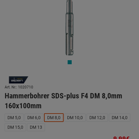
Art. Nr.: 1020710
Hammerbohrer SDS-plus F4 DM 8,0mm
160x100mm
DM 5,0
DM 6,0
DM 8,0
DM 10,0
DM 12,0
DM 14,0
DM 15,0
DM 13
9,99€