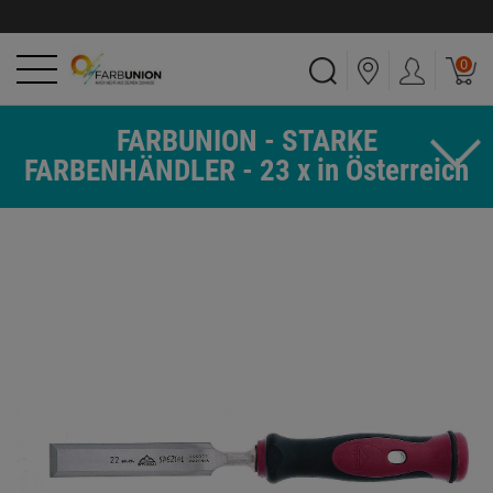
0
FARBUNION - STARKE
FARBENHÄNDLER - 23 x in Österreich