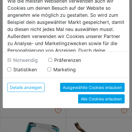
Wie die meisten Webseiten verwenden auch wir
Cookies um deinen Besuch auf der Website so
angenehm wie möglich zu gestalten. So wird zum
Beispiel dein ausgewählter Markt gespeichert, damit
du diesen nicht jedes Mal neu auswählen musst.
Außerdem verwenden wir Cookies unserer Partner
zu Analyse- und Marketingzwecken sowie für die
Personalisierung von Anzeigen. Durch deine
Einwilligung werden die Daten von Drittanbieter,
Notwendig
Präferenzen
unter anderem auch in den USA, verarbeitet.
Statistiken
Marketing
Durch Klick auf "Alle Cookies erlauben" stimmst du
Standardhobel 255mm
Kombihobel 255mm
der Verwendung aller Cookies zu. Unter "Details
anzeigen" findest du alle Infos zu den
Details anzeigen
Ausgewählte Cookies erlauben
unterschiedlichen Cookies, unter "Cookies
33,99€
36,99€
Alle Cookies erlauben
Konfigurieren" kannst du auswählen, welche Cookies
du zulassen möchtest und welche nicht.
Weitere Informationen findest du in unserer
Datenschutzerklärung
.