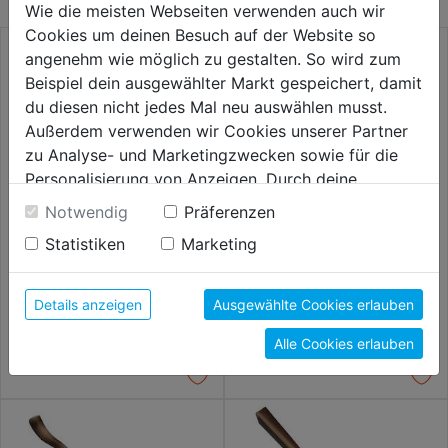
Wie die meisten Webseiten verwenden auch wir
Cookies um deinen Besuch auf der Website so
angenehm wie möglich zu gestalten. So wird zum
Beispiel dein ausgewählter Markt gespeichert, damit
du diesen nicht jedes Mal neu auswählen musst.
Außerdem verwenden wir Cookies unserer Partner
zu Analyse- und Marketingzwecken sowie für die
Personalisierung von Anzeigen. Durch deine
Einwilligung werden die Daten von Drittanbieter,
Notwendig
Präferenzen
unter anderem auch in den USA, verarbeitet.
Statistiken
Marketing
Durch Klick auf "Alle Cookies erlauben" stimmst du
Kombihobel 255mm
Universal-Holzdübel Set
der Verwendung aller Cookies zu. Unter "Details
anzeigen" findest du alle Infos zu den
Details anzeigen
Ausgewählte Cookies erlauben
36,99€
37,59€
unterschiedlichen Cookies, unter "Cookies
Alle Cookies erlauben
Konfigurieren" kannst du auswählen, welche Cookies
du zulassen möchtest und welche nicht.
Weitere Informationen findest du in unserer
Datenschutzerklärung
.