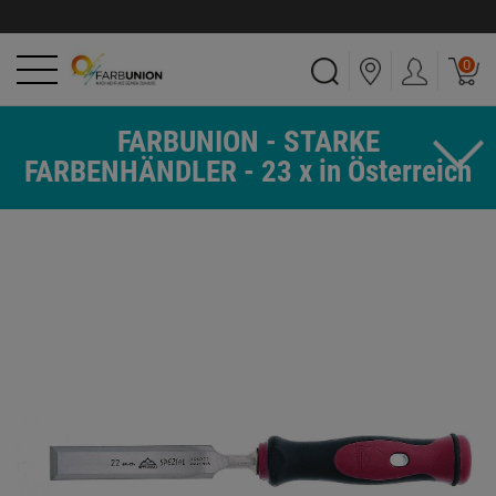
0
FARBUNION - STARKE
FARBENHÄNDLER - 23 x in Österreich