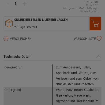
-
+
€ 7,18/1 KG
Preis / ST
inkl. gesetzl. MwSt. 20%, zzgl.
Versandkosten.
ONLINE BESTELLEN & LIEFERN LASSEN
2-5 Tage Lieferzeit
VERGLEICHEN
WUNSCHLISTE
Technische Daten
geeignet für
zum Ausbessern, Füllen,
Spachteln und Glätten, zum
Verlegen und zum Kleben von
Stuckleisten und Rosetten
Untergrund
Wand, Putz, Beton, Gasbeton,
Gipskarton, Mauerwerk,
Styropor und Hartschaum im