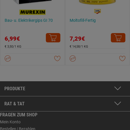
Bau- u. Elektrikergips GI 70
Moltofill-Fertig
6,99€
7,29€
€ 3,50/1 KG
€ 14,58/1 KG
PRODUKTE
RAT & TAT
FRAGEN ZUM SHOP
Mein Konto
Bestellen | Bezahlen