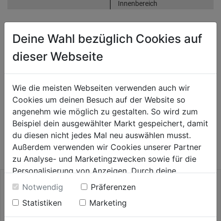
Innenbereich
Deine Wahl bezüglich Cookies auf
Bewertung
(0)
dieser Webseite
HERSTELLERINFORMATIONEN
Wie die meisten Webseiten verwenden auch wir
Cookies um deinen Besuch auf der Website so
angenehm wie möglich zu gestalten. So wird zum
Beispiel dein ausgewählter Markt gespeichert, damit
WEITERE PRODUKTE AUS DIESER
du diesen nicht jedes Mal neu auswählen musst.
KATEGORIE
Außerdem verwenden wir Cookies unserer Partner
zu Analyse- und Marketingzwecken sowie für die
Personalisierung von Anzeigen. Durch deine
Einwilligung werden die Daten von Drittanbieter,
Notwendig
Präferenzen
unter anderem auch in den USA, verarbeitet.
Statistiken
Marketing
Durch Klick auf "Alle Cookies erlauben" stimmst du
der Verwendung aller Cookies zu. Unter "Details