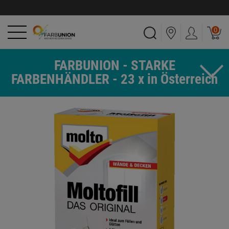
0
FARBUNION - STARKE
FARBENHÄNDLER - 23 x in Österreich