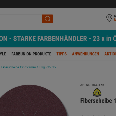
M
N - STARKE FARBENHÄNDLER - 23 x in Ö
TYLE
FARBUNION PRODUKTE
TIPPS
ANWENDUNGEN
AKTIO
Fiberscheibe 125x22mm 1 Pkg.=25 Stk.
Art. Nr.: 1033155
Fiberscheibe