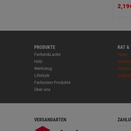
2,19
PRODUKTE
RAT &
Farben&Lacke
Tipps
Holz
Anwen
Werkzeug
Aktion
Lifestyle
Inspira
Farbunion Produkte
Über uns
VERSANDARTEN
ZAHLU