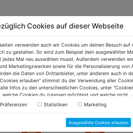
züglich Cookies auf dieser Webseite
TERE PRODUKTE AUS DIESER KATEGORIE
seiten verwenden auch wir Cookies um deinen Besuch auf 
 zu gestalten. So wird zum Beispiel dein ausgewählter Ma
ht jedes Mal neu auswählen musst. Außerdem verwenden wi
 und Marketingzwecken sowie für die Personalisierung von 
erden die Daten von Drittanbieter, unter anderem auch in d
e Cookies erlauben" stimmst du der Verwendung aller Cookie
 alle Infos zu den unterschiedlichen Cookies, unter "Cookies
, welche Cookies du zulassen möchtest und welche nicht.
n findest du in unserer
Datenschutzerklärung
.
Präferenzen
Statistiken
Marketing
scheibe
Fächerscheibe Basic
Fächers
22mm 1 Pkg.=25
2in1 115x22,23mm
27 A 1
Ausgewählte Cookies erlauben