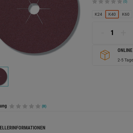
(0)
K24
K40
K60
-
+
ONLINE
2-5 Tage
tung
(0)
ELLERINFORMATIONEN