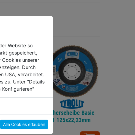
der Website so
rkt gespeichert,
r Cookies unserer
Anzeigen. Durch
en USA, verarbeitet.
s zu. Unter "Details
 Konfigurieren"
cheibe Basic
Fächerscheibe Basic
25x22,23mm
2in1 125x22,23mm
Alle Cookies erlauben