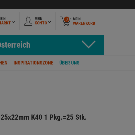
EIN
MEIN
MEIN
0
MARKT
KONTO
WARENKORB
sterreich
NEN
INSPIRATIONSZONE
ÜBER UNS
 125x22mm K40 1 Pkg.=25 Stk.