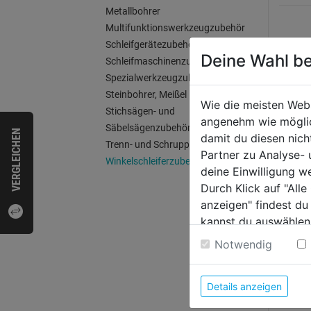
Metallbohrer
Multifunktionswerkzeugzubehör
Schleifgerätezubehör
Deine Wahl be
WEI
Schleifmaschinenzubehör
Spezialwerkzeugzubehör
Steinbohrer, Meißel
Wie die meisten Web
Stichsägen- und
angenehm wie möglich
Säbelsägenzubehör
VERGLEICHEN
damit du diesen nic
Trenn- und Schruppscheiben
Partner zu Analyse-
Winkelschleiferzubehör
deine Einwilligung w
Durch Klick auf "All
anzeigen" findest du
kannst du auswählen
Weitere Informatione
Notwendig
Fiber
180x
Details anzeigen
Stk.