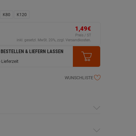
K80
K120
1,49€
Preis / ST
inkl. gesetzl. MwSt. 20%, zzgl. Versandkosten.
 BESTELLEN & LIEFERN LASSEN
 Lieferzeit
WUNSCHLISTE