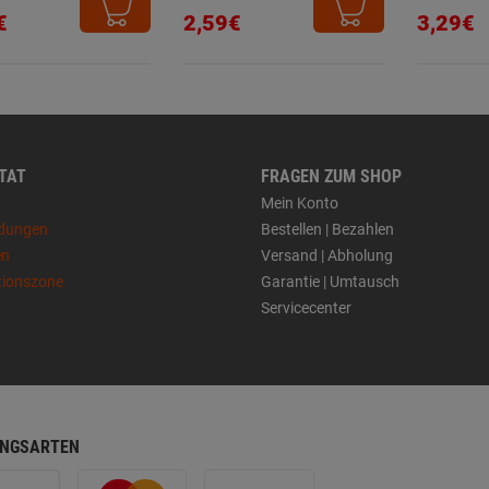
€
2,59€
3,29€
 TAT
FRAGEN ZUM SHOP
Mein Konto
dungen
Bestellen | Bezahlen
en
Versand | Abholung
tionszone
Garantie | Umtausch
Servicecenter
NGSARTEN