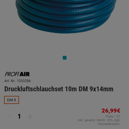
Art. Nr.: 1033286
Druckluftschlauchset 10m DM 9x14mm
DM 9
26,99€
-
+
Preis / ST
inkl. gesetzl. MwSt. 20%, zzgl.
Versandkosten.