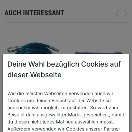
AUCH INTERESSANT
Deine Wahl bezüglich Cookies auf
dieser Webseite
Wie die meisten Webseiten verwenden auch wir
Cookies um deinen Besuch auf der Website so
Druckluftschlauchset 10m
Spiralschlauch m. Anschlüssen
Rilsan 10m DM 6x8mm
angenehm wie möglich zu gestalten. So wird zum
Beispiel dein ausgewählter Markt gespeichert, damit
26,99€
43,99€
du diesen nicht jedes Mal neu auswählen musst.
Außerdem verwenden wir Cookies unserer Partner