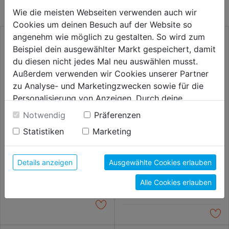
Wie die meisten Webseiten verwenden auch wir
Cookies um deinen Besuch auf der Website so
angenehm wie möglich zu gestalten. So wird zum
Beispiel dein ausgewählter Markt gespeichert, damit
du diesen nicht jedes Mal neu auswählen musst.
Außerdem verwenden wir Cookies unserer Partner
zu Analyse- und Marketingzwecken sowie für die
Personalisierung von Anzeigen. Durch deine
Einwilligung werden die Daten von Drittanbieter,
Notwendig
Präferenzen
unter anderem auch in den USA, verarbeitet.
Statistiken
Marketing
Durch Klick auf "Alle Cookies erlauben" stimmst du
Kegelbürste gezopft M14 DM
Kegelbürste gezopft M14
der Verwendung aller Cookies zu. Unter "Details
100mm Stahldraht 0,50mm
Stahldraht 0,50mm SB
anzeigen" findest du alle Infos zu den
Details anzeigen
Ausgewählte Cookies erlauben
unterschiedlichen Cookies, unter "Cookies
17,59€
17,59€
Alle Cookies erlauben
Konfigurieren" kannst du auswählen, welche Cookies
du zulassen möchtest und welche nicht.
Weitere Informationen findest du in unserer
Datenschutzerklärung
.