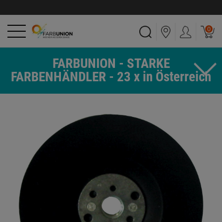
0
FARBUNION - STARKE
FARBENHÄNDLER - 23 x in Österreich