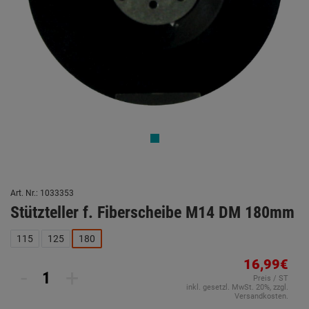
Art. Nr.: 1033353
Stützteller f. Fiberscheibe M14 DM 180mm
115
125
180
16,99€
-
+
Preis / ST
inkl. gesetzl. MwSt. 20%, zzgl.
Versandkosten.