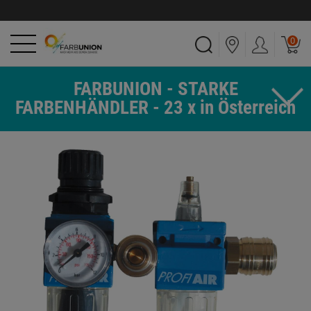
0
FARBUNION - STARKE
FARBENHÄNDLER - 23 x in Österreich