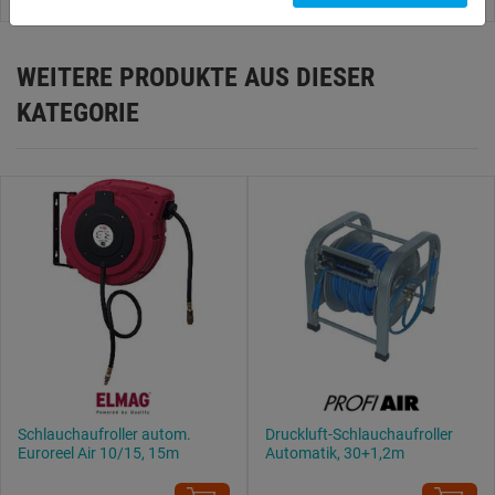
du zulassen möchtest und welche nicht.
Weitere Informationen findest du in unserer
WEITERE PRODUKTE AUS DIESER
Datenschutzerklärung
.
KATEGORIE
Schlauchaufroller autom.
Druckluft-Schlauchaufroller
Euroreel Air 10/15, 15m
Automatik, 30+1,2m