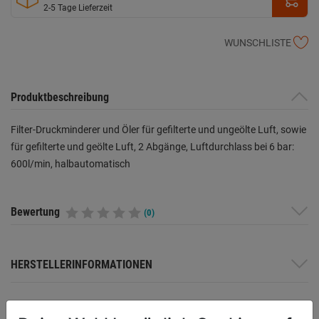
2-5 Tage Lieferzeit
WUNSCHLISTE
Produktbeschreibung
Filter-Druckminderer und Öler für gefilterte und ungeölte Luft, sowie
für gefilterte und geölte Luft, 2 Abgänge, Luftdurchlass bei 6 bar:
600l/min, halbautomatisch
Bewertung
(0)
HERSTELLERINFORMATIONEN