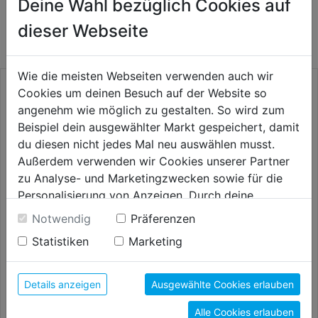
Deine Wahl bezüglich Cookies auf
AUCH INTERESSANT
dieser Webseite
Wie die meisten Webseiten verwenden auch wir
Cookies um deinen Besuch auf der Website so
angenehm wie möglich zu gestalten. So wird zum
Beispiel dein ausgewählter Markt gespeichert, damit
du diesen nicht jedes Mal neu auswählen musst.
Außerdem verwenden wir Cookies unserer Partner
zu Analyse- und Marketingzwecken sowie für die
Personalisierung von Anzeigen. Durch deine
Einwilligung werden die Daten von Drittanbieter,
Notwendig
Präferenzen
unter anderem auch in den USA, verarbeitet.
Druckluftschlauchset 10m
Spiralschlauch m. Anschlüssen
Statistiken
Marketing
Durch Klick auf "Alle Cookies erlauben" stimmst du
Rilsan 10m DM 6x8mm
der Verwendung aller Cookies zu. Unter "Details
26,99€
43,99€
anzeigen" findest du alle Infos zu den
Details anzeigen
Ausgewählte Cookies erlauben
unterschiedlichen Cookies, unter "Cookies
Alle Cookies erlauben
Konfigurieren" kannst du auswählen, welche Cookies