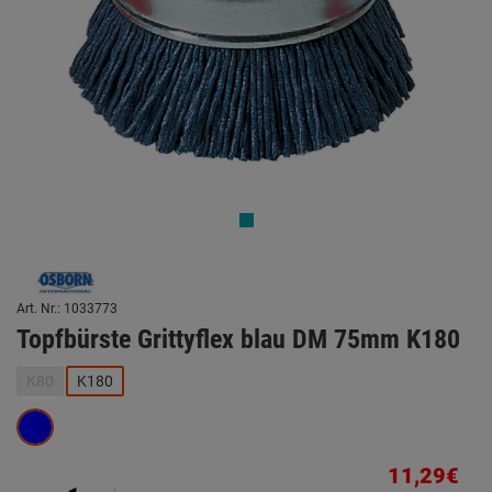
Art. Nr.: 1033773
Topfbürste Grittyflex blau DM 75mm K180
K80
K180
11,29€