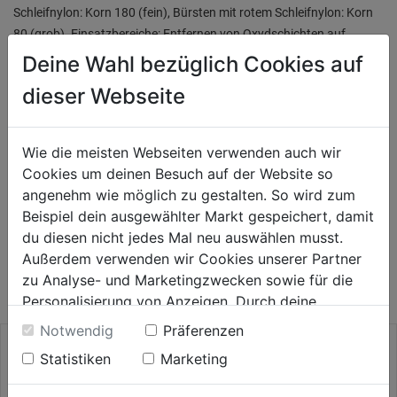
Schleifnylon: Korn 180 (fein), Bürsten mit rotem Schleifnylon: Korn
80 (grob). Einsatzbereiche: Entfernen von Oxydschichten auf
Metallen, Strukturieren von Weichhölzern (Korn 80), Reparaturen an
Deine Wahl bezüglich Cookies auf
Kfz-Karossen, Entfernen von Farbresten, Schleifen von Hölzern
dieser Webseite
(z.B. Möbel), etc.
Wie die meisten Webseiten verwenden auch wir
Bewertung
(0)
Cookies um deinen Besuch auf der Website so
angenehm wie möglich zu gestalten. So wird zum
Beispiel dein ausgewählter Markt gespeichert, damit
du diesen nicht jedes Mal neu auswählen musst.
WEITERE PRODUKTE AUS DIESER
Außerdem verwenden wir Cookies unserer Partner
KATEGORIE
zu Analyse- und Marketingzwecken sowie für die
Personalisierung von Anzeigen. Durch deine
Einwilligung werden die Daten von Drittanbieter,
Notwendig
Präferenzen
unter anderem auch in den USA, verarbeitet.
Statistiken
Marketing
Durch Klick auf "Alle Cookies erlauben" stimmst du
der Verwendung aller Cookies zu. Unter "Details