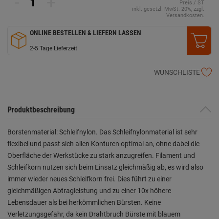
-
+
Preis / ST
inkl. gesetzl. MwSt. 20%, zzgl.
Versandkosten.
ONLINE BESTELLEN & LIEFERN LASSEN
2-5 Tage Lieferzeit
WUNSCHLISTE
Produktbeschreibung
Borstenmaterial: Schleifnylon. Das Schleifnylonmaterial ist sehr
flexibel und passt sich allen Konturen optimal an, ohne dabei die
Oberfläche der Werkstücke zu stark anzugreifen. Filament und
Schleifkorn nutzen sich beim Einsatz gleichmäßig ab, es wird also
immer wieder neues Schleifkorn frei. Dies führt zu einer
gleichmäßigen Abtragleistung und zu einer 10x höhere
Lebensdauer als bei herkömmlichen Bürsten. Keine
Verletzungsgefahr, da kein Drahtbruch Bürste mit blauem